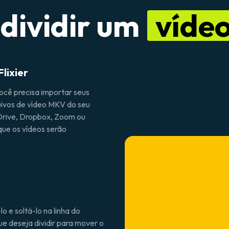
dividir um
víde
lixier
você precisa importar seus
uivos de vídeo MKV do seu
Drive, Dropbox, Zoom ou
que os vídeos serão
o e soltá-lo na linha do
ue deseja dividir para mover o