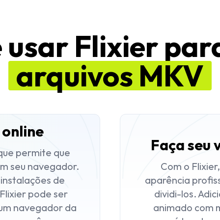
 usar Flixier para
arquivos MKV
 online
Faça seu v
rque permite que
em seu navegador.
Com o Flixier
instalações de
aparência profis
lixier pode ser
dividi-los. Adi
 um navegador da
animado com ma