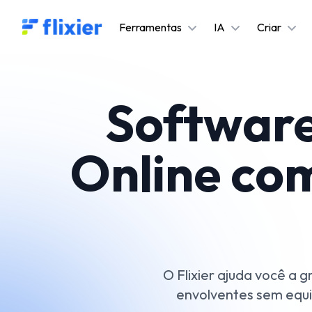
Flixier logo - Home
Ferramentas
IA
Criar
Software
Online co
O Flixier ajuda você a 
envolventes sem equi