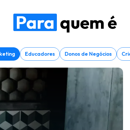
Para
quem é
keting
Educadores
Donos de Negócios
Cri