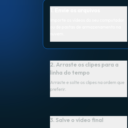
1. Envie os arquivos
Importe os vídeos do seu computador
ou de pastas de armazenamento na
nuvem.
2. Arraste os clipes para a
linha do tempo
Arraste e solte os clipes na ordem que
preferir.
3. Salve o vídeo final