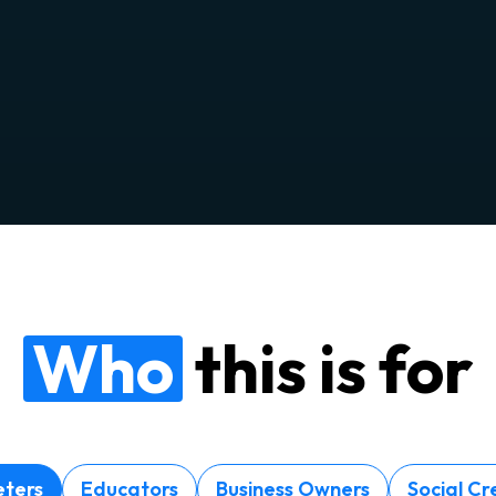
Who
this is for
ters
Educators
Business Owners
Social Cr