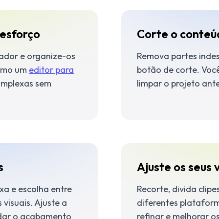
 esforço
Corte o conteú
gador e organize-os
Remova partes inde
como um
editor para
botão de corte. Vo
omplexas sem
limpar o projeto ante
s
Ajuste os seus 
a e escolha entre
Recorte, divida clipe
visuais. Ajuste a
diferentes platafor
 dar o acabamento
refinar e melhorar os