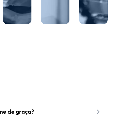
ine de graça?
te os vídeos para a linha do tempo e