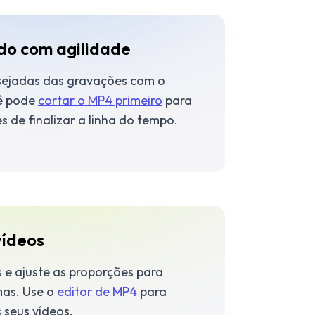
do com agilidade
sejadas das gravações com o
cê pode
cortar o MP4 primeiro
para
s de finalizar a linha do tempo.
vídeos
s e ajuste as proporções para
mas. Use o
editor de MP4
para
 seus vídeos.