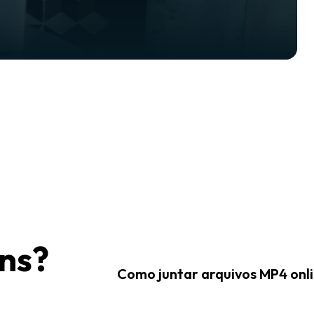
ons?
Como juntar arquivos MP4 onl
Abra o Flixier no navegador, arras