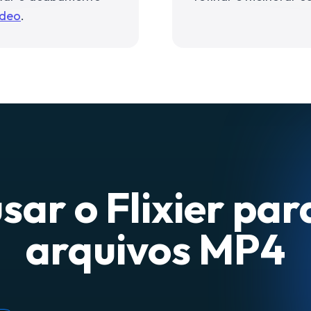
ídeo
.
ar o Flixier par
arquivos MP4