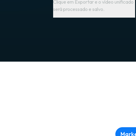
Clique em Exportar e o vídeo unificado
será processado e salvo.
Marke