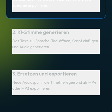
Speicher importieren.
2. KI-Stimme generieren
Das Text-zu-Sprache-Tool öffnen, Script einfügen
und Audio generieren.
3. Ersetzen und exportieren
Neue Audiospur in die Timeline legen und als MP4
oder MP3 exportieren.