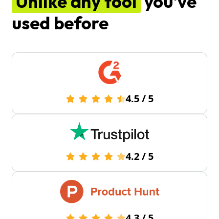
Unlike any tool
you've
used before
4.5
/
5
4.2
/
5
4.3
/
5