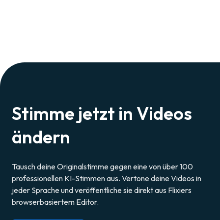
Am besten funktioniert es mit einem korrekt
die ihre Identität schützen wollen.
interpunktierten Text – so weiß die KI, wo sie
Pausen machen und betonen soll. Lizenzfreie
Hintergrundmusik aus der Flixier-Bibliothek
macht den fertigen Export noch
professioneller.
Stimme jetzt in Videos
ändern
Tausch deine Originalstimme gegen eine von über 100
professionellen KI-Stimmen aus. Vertone deine Videos in
jeder Sprache und veröffentliche sie direkt aus Flixiers
browserbasiertem Editor.