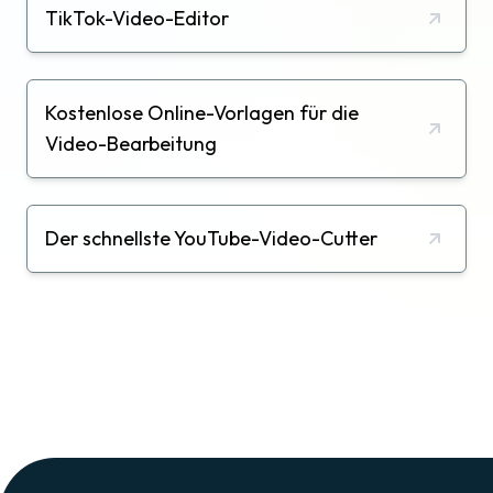
TikTok-Video-Editor
Kostenlose Online-Vorlagen für die
Video-Bearbeitung
Der schnellste YouTube-Video-Cutter