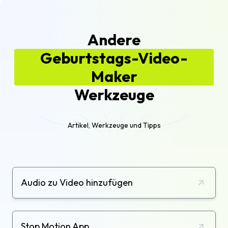
Andere
Geburtstags-Video-
Maker
Werkzeuge
Artikel, Werkzeuge und Tipps
Audio zu Video hinzufügen
Stop Motion App