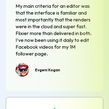
My main criteria for an editor was
that the interface is familiar and
most importantly that the renders
were in the cloud and super fast.
Flixier more than delivered in both.
I've now been using it daily to edit
Facebook videos for my 1M
follower page.
Evgeni Kogan