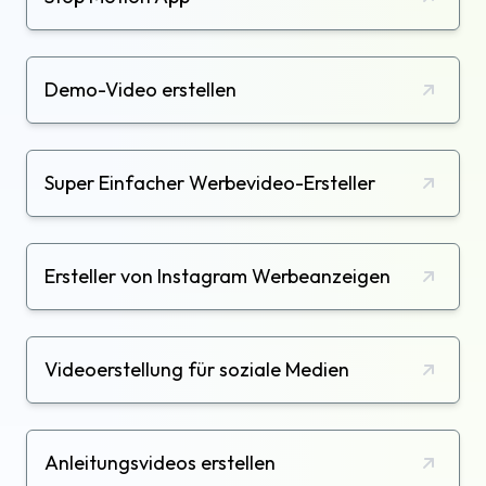
Demo-Video erstellen
Super Einfacher Werbevideo-Ersteller
Ersteller von Instagram Werbeanzeigen
Videoerstellung für soziale Medien
Anleitungsvideos erstellen