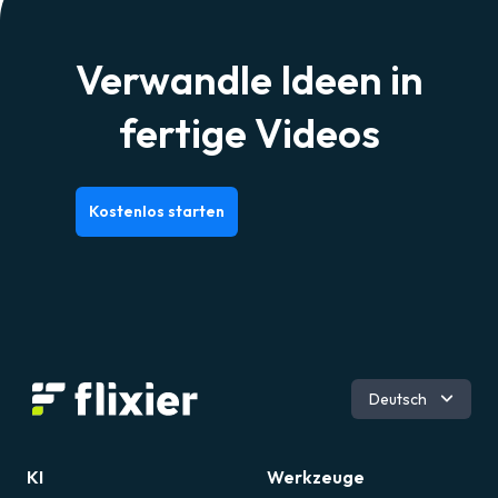
Verwandle Ideen in
fertige Videos
Kostenlos starten
Portugiesisch
Deutsch
Englisch
Spanisch
Italienisch
KI
Werkzeuge
Română