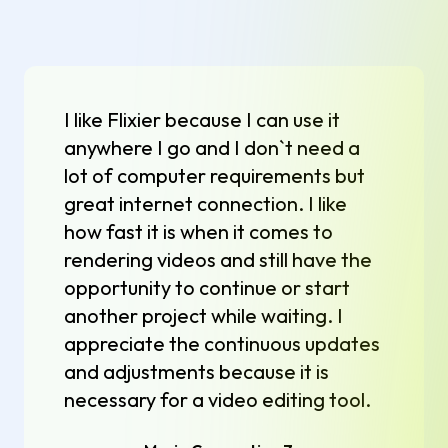
I like Flixier because I can use it
anywhere I go and I don`t need a
lot of computer requirements but
great internet connection. I like
how fast it is when it comes to
rendering videos and still have the
opportunity to continue or start
another project while waiting. I
appreciate the continuous updates
and adjustments because it is
necessary for a video editing tool.