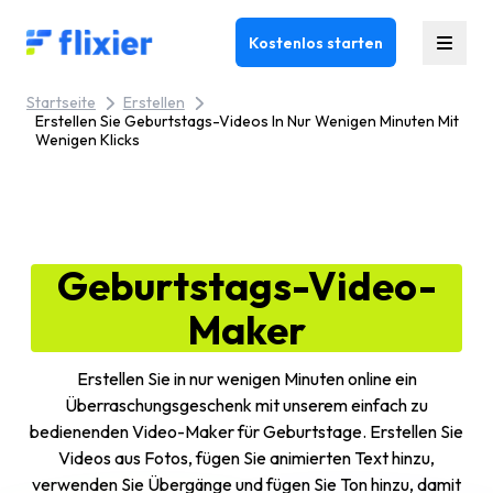
Flixier logo - Home
Kostenlos starten
Startseite
Erstellen
Erstellen Sie Geburtstags-Videos In Nur Wenigen Minuten Mit
Wenigen Klicks
Geburtstags-Video-
Maker
Erstellen Sie in nur wenigen Minuten online ein
Überraschungsgeschenk mit unserem einfach zu
bedienenden Video-Maker für Geburtstage. Erstellen Sie
Videos aus Fotos, fügen Sie animierten Text hinzu,
verwenden Sie Übergänge und fügen Sie Ton hinzu, damit