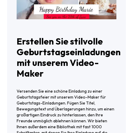
Erstellen Sie stilvolle
Geburtstagseinladungen
mit unserem Video-
Maker
Versenden Sie eine schöne Einladung zu einer
Geburtstagsfeier mit unserem Video-Maker für
Geburtstags-Einladungen. Fügen Sie Titel,
Bewegungstext und Überlagerungen hinzu, um einen
großartigen Eindruck zu hinterlassen, den Ihre
Freunde unmöglich ablehnen können. Wir bieten
Ihnen außerdem eine Bibliothek mit fast 1000
Schriftarten, mit denen Sie Ihre Einladung auf die