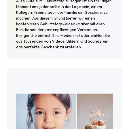
Alles Gute zum Geburtstag zu sagen ist ein freudiger
Moment und jeder sollte in der Lage sein, einem
Kollegen, Freund oder der Familie ein Geschenk zu
machen. Aus diesem Grund bieten wir einen
kostenlosen Geburtstags-Video-Maker mit allen
Funktionen der kostenpflichtigen Version an.
Bringen Sie einfach Ihre Medien mit oder wählen Sie
aus Tausenden von Videos, Bildern und Sounds, um
das perfekte Geschenk zu erstellen.