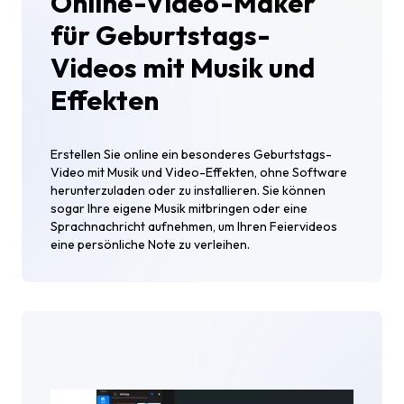
Online-Video-Maker
für Geburtstags-
Videos mit Musik und
Effekten
Erstellen Sie online ein besonderes Geburtstags-
Video mit Musik und Video-Effekten, ohne Software
herunterzuladen oder zu installieren. Sie können
sogar Ihre eigene Musik mitbringen oder eine
Sprachnachricht aufnehmen, um Ihren Feiervideos
eine persönliche Note zu verleihen.