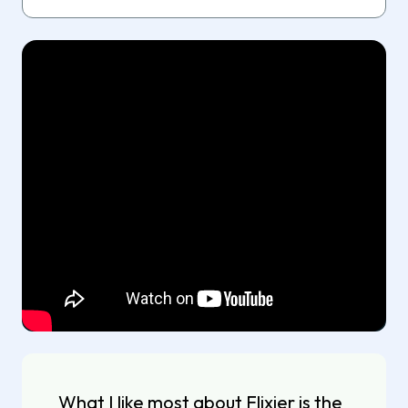
What I like most about Flixier is the