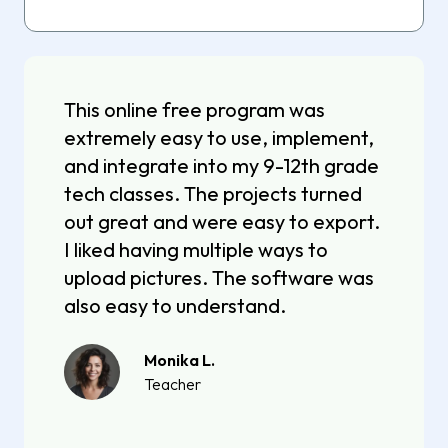
This online free program was
extremely easy to use, implement,
and integrate into my 9-12th grade
tech classes. The projects turned
out great and were easy to export.
I liked having multiple ways to
upload pictures. The software was
also easy to understand.
Monika L.
Teacher