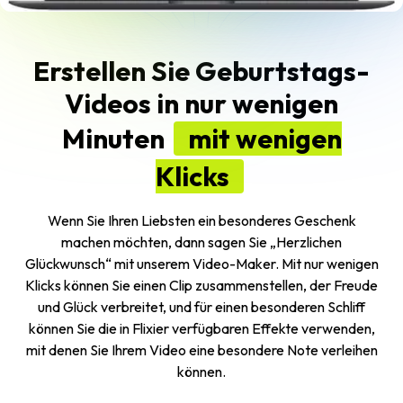
Erstellen Sie Geburtstags-
Videos in nur wenigen
Minuten
mit wenigen
Klicks
Wenn Sie Ihren Liebsten ein besonderes Geschenk
machen möchten, dann sagen Sie „Herzlichen
Glückwunsch“ mit unserem Video-Maker. Mit nur wenigen
Klicks können Sie einen Clip zusammenstellen, der Freude
und Glück verbreitet, und für einen besonderen Schliff
können Sie die in Flixier verfügbaren Effekte verwenden,
mit denen Sie Ihrem Video eine besondere Note verleihen
können.