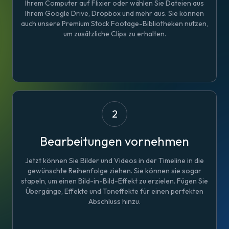
Ihrem Computer auf Flixier oder wählen Sie Dateien aus
Ihrem Google Drive, Dropbox und mehr aus. Sie können
auch unsere Premium Stock Footage-Bibliotheken nutzen,
um zusätzliche Clips zu erhalten.
2
Bearbeitungen vornehmen
Jetzt können Sie Bilder und Videos in der Timeline in die
gewünschte Reihenfolge ziehen. Sie können sie sogar
stapeln, um einen Bild-in-Bild-Effekt zu erzielen. Fügen Sie
Übergänge, Effekte und Toneffekte für einen perfekten
Abschluss hinzu.