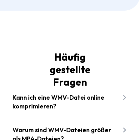
Häufig
gestellte
Fragen
Kann ich eine WMV-Datei online
komprimieren?
Ja, natürlich! Der Flixier Video-Kompressor
funktioniert vollständig im Webbrowser, so dass
Warum sind WMV-Dateien größer
Sie ihn nutzen können, ohne eine App auf Ihrem
als MP4-Dateien?