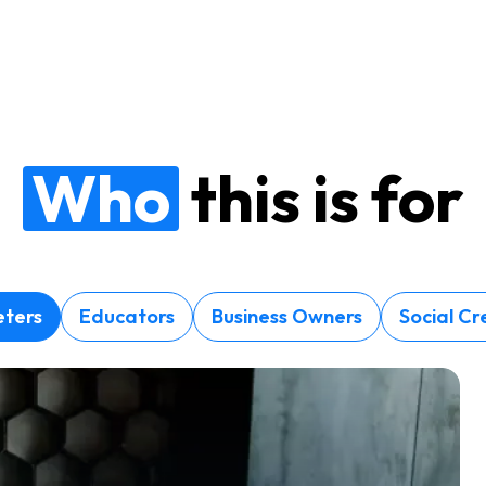
Who
this is for
ters
Educators
Business Owners
Social Cr