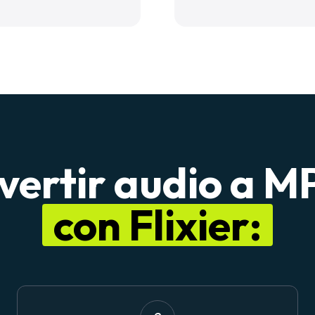
ertir audio a MP
con Flixier: