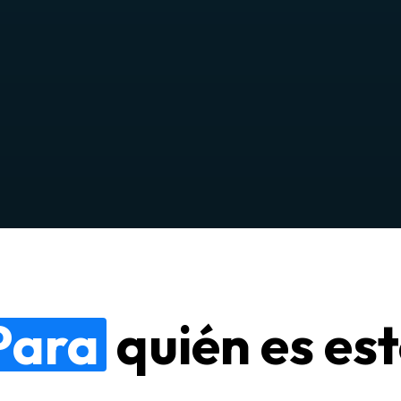
Para
quién es es