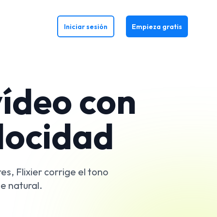
Iniciar sesión
Empieza gratis
vídeo con
elocidad
s, Flixier corrige el tono
e natural.