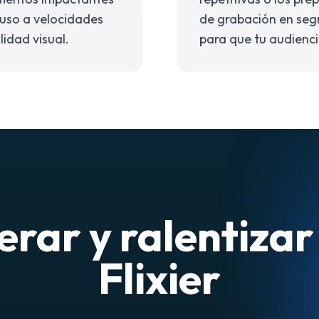
cluso a velocidades
de grabación en segm
lidad visual.
para que tu audiencia
rar y ralentizar
Flixier