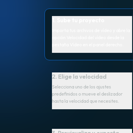
1. Sube tu proyecto
Importa tus archivos de vídeo y abre la
opción Velocidad del vídeo desde la
pestaña Vídeo en el panel derecho.
2. Elige la velocidad
Selecciona uno de los ajustes
predefinidos o mueve el deslizador
hasta la velocidad que necesites.
3. Previsualiza y exporta