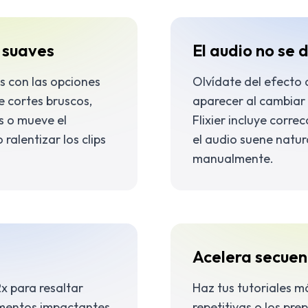
 suaves
El audio no se 
s con las opciones
Olvídate del efecto
e cortes bruscos,
aparecer al cambiar 
os o mueve el
Flixier incluye corr
ralentizar los clips
el audio suene natur
manualmente.
Acelera secuen
2x para resaltar
Haz tus tutoriales m
mentos impactantes
repetitivas o los pr