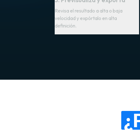
Revisa el resultado a alta o baja
velocidad y expórtalo en alta
definición.
¿