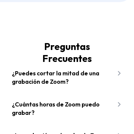
Preguntas
Frecuentes
¿Puedes cortar la mitad de una
grabación de Zoom?
¡Por supuesto! Para cortar la mitad de una
grabación de Zoom, solo necesitas hacer dos
¿Cuántas horas de Zoom puedo
cortes al principio y al final de la parte que
grabar?
quieras cortar. Para hacer un corte, arrastra la
pequeña barra amarilla (también conocida como
La única limitación de la cantidad de horas que
cabezal de reproducción) hasta el punto de corte
Zoom puede grabar es la del espacio de