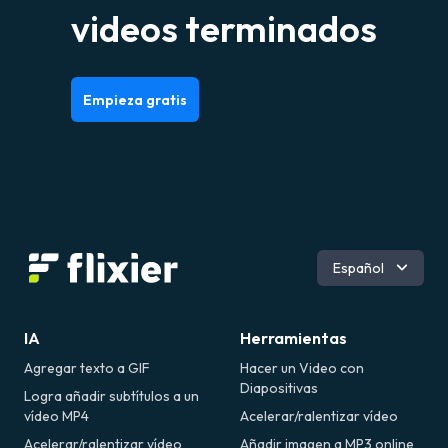
videos terminados
Empieza gratis
Inglés
Español
Português
Română
IA
Herramientas
Agregar texto a GIF
Hacer un Video con
Diapositivas
Logra añadir subtítulos a un
vídeo MP4
Acelerar/ralentizar vídeo
Acelerar/ralentizar vídeo
Añadir imagen a MP3 online