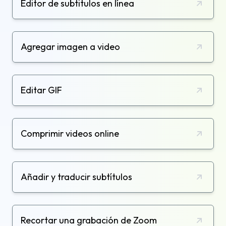
píxeles de los GIF.
Editor de subtitulos en línea
Agregar imagen a video
Editar GIF
Comprimir videos online
Añadir y traducir subtítulos
Recortar una grabación de Zoom