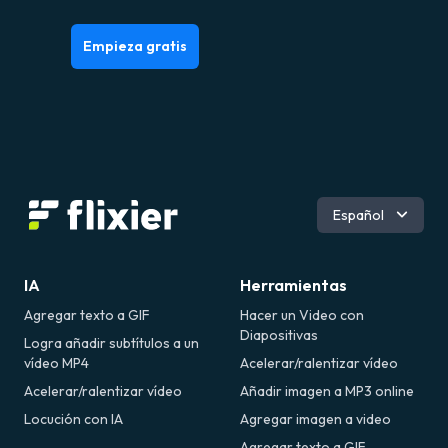
Empieza gratis
Inglés
Español
Português
Română
Deutsch
IA
Herramientas
Agregar texto a GIF
Hacer un Video con
Diapositivas
Logra añadir subtítulos a un
vídeo MP4
Acelerar/ralentizar vídeo
Acelerar/ralentizar vídeo
Añadir imagen a MP3 online
Locución con IA
Agregar imagen a video
Agregar texto a GIF