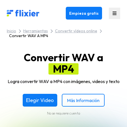
Flixier logo - Home
Empieza gratis
Inicio
Herramientas
Convertir vídeos online
Convertir WAV A MP4
Convertir WAV a
MP4
Logra convertir WAV a MP4 con imágenes, videos y texto
Elegir Video
Más Información
No se requiere cuenta