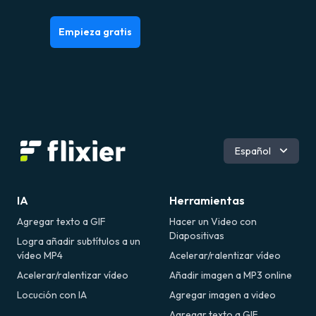
Empieza gratis
Inglés
Español
Português
Deutsch
Français
IA
Herramientas
Română
Agregar texto a GIF
Hacer un Video con
Diapositivas
Logra añadir subtítulos a un
vídeo MP4
Acelerar/ralentizar vídeo
Acelerar/ralentizar vídeo
Añadir imagen a MP3 online
Locución con IA
Agregar imagen a video
Agregar texto a GIF