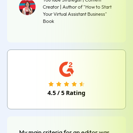
Creator | Author of "How to Start
Your Virtual Assistant Business"
Book
4.5
/
5
Rating
My main criteria for an editor was