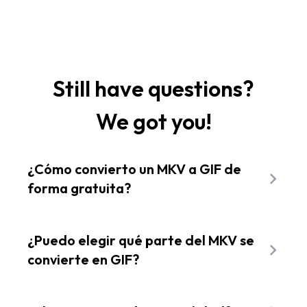
Still have questions?
We got you!
¿Cómo convierto un MKV a GIF de
forma gratuita?
Puedes convertir tus archivos MKV en
animaciones arrastrando tu video a nuestra
¿Puedo elegir qué parte del MKV se
herramienta de conversión en el navegador.
convierte en GIF?
La herramienta de Flixier para convertir MKV
Sí, puedes seleccionar exactamente la
a GIF es completamente gratuita y procesa