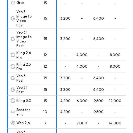
Grok
13
-
-
-
-
9,0
Veo 3
Image to
15
3,200
-
6,400
-
-
Video
Fast
Veo 3.1
Image to
15
3,200
-
6,400
-
-
Video
Fast
Kling 2.6
12
-
4,000
-
8,000
-
Pro
Kling 2.5
12
-
4,000
-
8,000
-
Pro
Veo 3
15
3,200
-
6,400
-
-
Fast
Veo 3.1
15
3,200
-
6,400
-
-
Fast
Kling 3.0
13
4,800
6,000
9,600
12,000
18,
Seedanc
10
4,800
-
9,600
-
-
e 1.5
Wan 2.6
7
-
7,000
-
14,000
21,
Veo 3