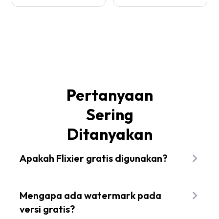
Pertanyaan
Sering
Ditanyakan
Apakah Flixier gratis digunakan?
Flixier menawarkan paket gratis sehingga Anda
dapat menjelajahi editor dan membuat video
Mengapa ada watermark pada
tanpa kartu kredit. Paket premium membuka
versi gratis?
kualitas ekspor lebih tinggi, lebih banyak