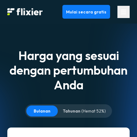
Flixier logo - Home
Mulai secara gratis
Harga yang sesuai
dengan pertumbuhan
Anda
Bulanan
Tahunan
(
Hemat 52%
)