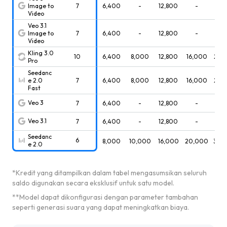
Image to
7
6,400
-
12,800
-
-
Video
Veo 3.1
Image to
7
6,400
-
12,800
-
-
Video
Kling 3.0
10
6,400
8,000
12,800
16,000
24,
Pro
Seedanc
e 2.0
7
6,400
8,000
12,800
16,000
24,
Fast
Veo 3
7
6,400
-
12,800
-
-
Veo 3.1
7
6,400
-
12,800
-
-
Seedanc
6
8,000
10,000
16,000
20,000
30,
e 2.0
*
Kredit yang ditampilkan dalam tabel mengasumsikan seluruh
saldo digunakan secara eksklusif untuk satu model.
**
Model dapat dikonfigurasi dengan parameter tambahan
seperti generasi suara yang dapat meningkatkan biaya.