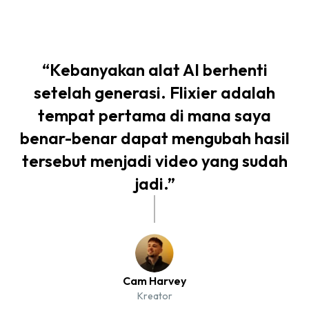
“
Kebanyakan alat AI berhenti
setelah generasi. Flixier adalah
d
tempat pertama di mana saya
m
benar-benar dapat mengubah hasil
tersebut menjadi video yang sudah
p
jadi.
”
b
Cam Harvey
Kreator