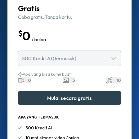
Gratis
Coba gratis. Tanpa kartu.
0
$
/ bulan
500
Kredit AI
(
termasuk
)
Apa yang bisa kamu buat:
0
5
10
Mulai secara gratis
APA YANG TERMASUK
500 Kredit AI
10 mnt ekspor video / bulan