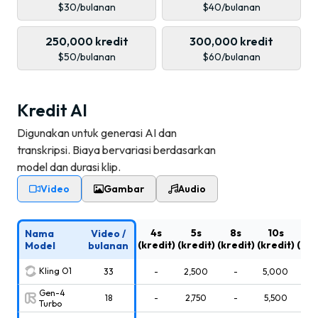
$
30
/
bulanan
$
40
/
bulanan
250,000
kredit
300,000
kredit
$
50
/
bulanan
$
60
/
bulanan
Kredit AI
Digunakan untuk generasi AI dan
transkripsi. Biaya bervariasi berdasarkan
model dan durasi klip.
Video
Gambar
Audio
4
s
5
s
8
s
10
s
15
Nama
Video
/
(kredit)
(kredit)
(kredit)
(kredit)
(kre
Model
bulanan
Kling O1
33
-
2,500
-
5,000
-
Gen-4
18
-
2,750
-
5,500
-
Turbo