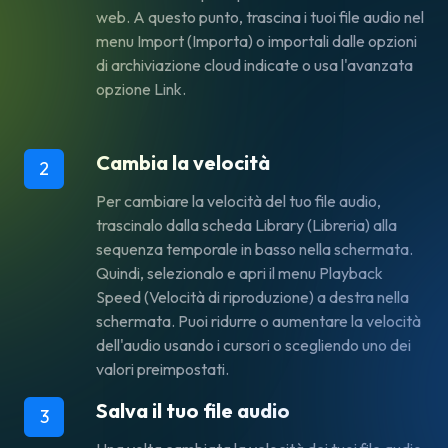
web. A questo punto, trascina i tuoi file audio nel
menu
Import
(Importa) o importali dalle opzioni
di archiviazione cloud indicate o usa l'avanzata
opzione
Link
.
Cambia la velocità
2
Per cambiare la velocità del tuo file audio,
trascinalo dalla scheda
Library
(Libreria) alla
sequenza temporale in basso nella schermata.
Quindi, selezionalo e apri il menu
Playback
Speed
(Velocità di riproduzione) a destra nella
schermata. Puoi ridurre o aumentare la velocità
dell'audio usando i cursori o scegliendo uno dei
valori preimpostati.
Salva il tuo file audio
3