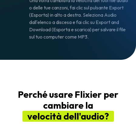
Una volta cambiata la velocità dei tuoi file audio
o delle tue canzoni, fai clic sul pulsante
Export
(Esporta) in alto a destra. Seleziona
Audio
dall'elenco a discesa e fai clic su
Export and
Download
(Esporta e scarica) per salvare il file
sul tuo computer come MP3.
Perché usare Flixier per
cambiare la
velocità dell'audio?