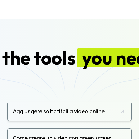
 the tools
you ne
Aggiungere sottotitoli a video online
Come creare un video con green screen