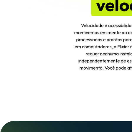
velo
Velocidade e acessibilida
mantivemos em mente ao des
processados ​​e prontos pa
em computadores, o Flixier 
requer nenhuma instala
independentemente de est
movimento. Você pode até