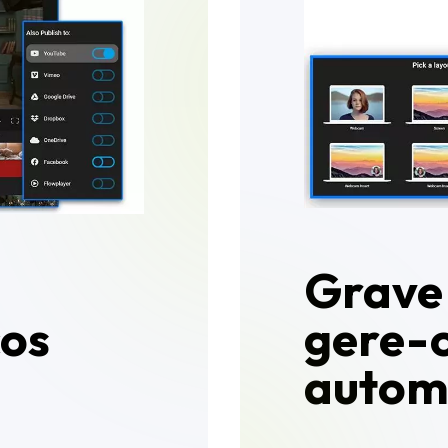
Grave 
ços
gere-
autom