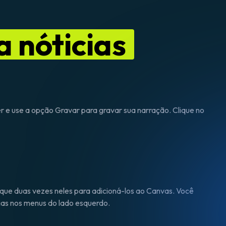
a nóticias
ier e use a opção Gravar para gravar sua narração. Clique no
ique duas vezes neles para adicioná-los ao Canvas. Você
cias nos menus do lado esquerdo.