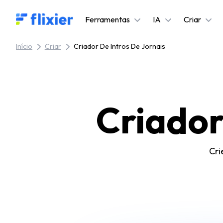
Flixier logo - Home
Ferramentas
IA
Criar
Início
Criar
Criador De Intros De Jornais
Criador
Cri