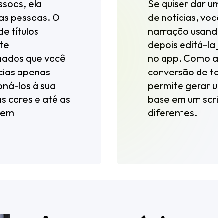
ssoas, ela
Se quiser dar um
 as pessoas. O
de notícias, voc
e títulos
narração usand
te
depois editá-la 
nimados que você
no app. Como al
ícias apenas
conversão de te
oná-los à sua
permite gerar 
s cores e até as
base em um scri
ixem
diferentes.