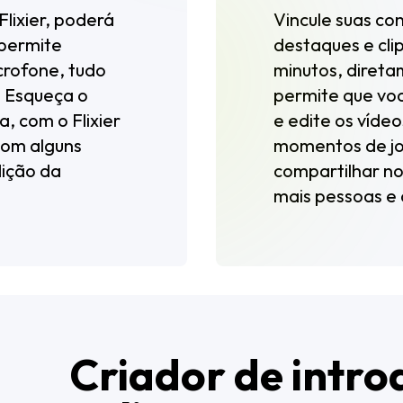
Flixier, poderá
Vincule suas con
 permite
destaques e cli
crofone, tudo
minutos, direta
. Esqueça o
permite que vo
, com o Flixier
e edite os víde
com alguns
momentos de jo
dição da
compartilhar no
mais pessoas e
Criador de intro