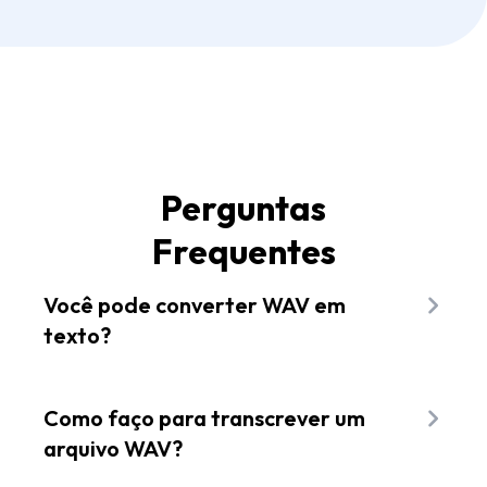
Perguntas
Frequentes
Você pode converter WAV em
texto?
Sim! Ferramentas online como o Flixier podem
converter seus arquivos WAV em texto
Como faço para transcrever um
automaticamente, tudo no seu navegador da
arquivo WAV?
web.