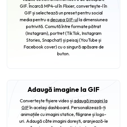
GIF. Încarcă MP4-ul în Flixier, convertește-l în
GIF și selectează un preset pentru social
media pentru a
decupa GIF-ul
la dimensiunea
potrivită. Comută între formate pătrat
(Instagram), portret (TikTok, Instagram
Stories, Snapchat) și peisaj (YouTube și
Facebook cover) cu o singură apăsare de
buton.
Adaugă imagine la GIF
Convertește fișiere video și
adaugă imagini la
GIF
în același dashboard. Personalizează-ți
animațiile cu imagini statice, filigrane și logo-
uri. Adaugă câte imagini dorești, aranjează-le