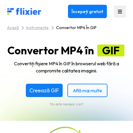
Flixier logo - Home
Începeți gratuit
Acasă
Instrumente
Convertor MP4 În GIF
Convertor MP4 în
GIF
Convertiți fișiere MP4 în GIF în browserul web fără a
compromite calitatea imaginii.
Creează GIF
Află mai multe
Nu este necesar cont