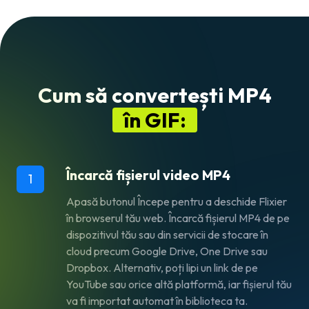
Cum să convertești MP4
în GIF:
Încarcă fișierul video MP4
1
Apasă butonul
Începe
pentru a deschide Flixier
în browserul tău web. Încarcă fișierul MP4 de pe
dispozitivul tău sau din servicii de stocare în
cloud precum Google Drive, One Drive sau
Dropbox. Alternativ, poți lipi un link de pe
YouTube sau orice altă platformă, iar fișierul tău
va fi importat automat în biblioteca ta.