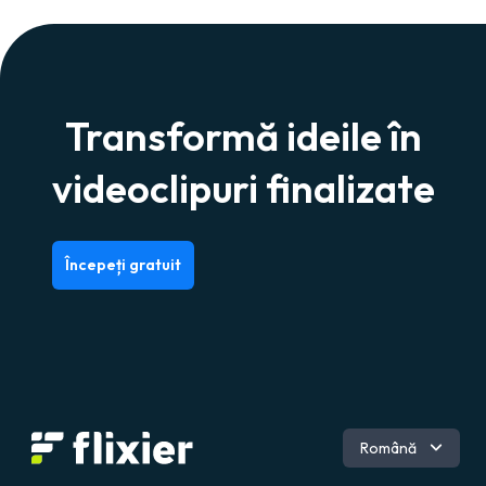
Transformă ideile în
videoclipuri finalizate
Începeți gratuit
Engleză
Română
Germană