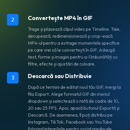
Convertește MP4 în GIF
2
Trage și plasează clipul video pe Timeline. Taie,
decupează, redimensionează și crop-ează
MP4-ul pentru a extrage momentele specifice
pe care vrei să le convertești în GIF. Adaugă
text, forme și imagini pentru a-l îmbunătăți cu
filtre, efecte și ajustări de culoare.
Descarcă sau Distribuie
3
După ce termini de editat noul tău GIF, mergi la
fila
Export
. Alege formatul
GIF
din meniul
dropdown și selectează o rată de cadre de 10,
20 sau 25 FPS. Apoi, apasă butonul
Exportă și
Descarcă
. De asemenea, îl poți distribui pe
Instagram, TikTok, Facebook sau YouTube
folosind integrările pentru social media ale