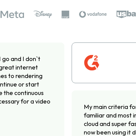
I go and I don`t
great internet
omes to rendering
ntinue or start
te the continuous
cessary for a video
My main criteria fo
familiar and most i
cloud and super fas
now been using it d