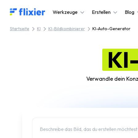
Flixier logo - Home
Werkzeuge
Erstellen
Blog
Startseite
KI
KI-Bildkombinierer
KI-Auto-Generator
KI
Verwandle dein Konze