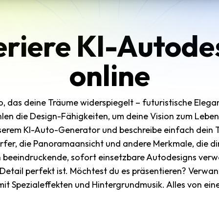
riere KI-Autode
online
uto, das deine Träume widerspiegelt – futuristische Eleg
hlen die Design-Fähigkeiten, um deine Vision zum Lebe
serem KI-Auto-Generator und beschreibe einfach dein T
erfer, die Panoramaansicht und andere Merkmale, die dir 
in beeindruckende, sofort einsetzbare Autodesigns verw
 Detail perfekt ist. Möchtest du es präsentieren? Verwan
mit Spezialeffekten und Hintergrundmusik. Alles von ei