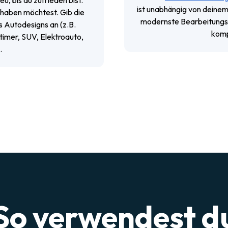
, bis du zufrieden bist.
ist unabhängig von deinem
 haben möchtest. Gib die
modernste Bearbeitungs
s Autodesigns an (z.B.
komp
timer, SUV, Elektroauto,
.
So verwendest d