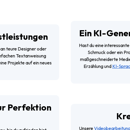
Ein KI-Gener
stleistungen
Hast du eine interessante
an teure Designer oder
Schmuck oder ein Pro
infachen Textanweisung
maßgeschneiderte Medie
ine Projekte auf ein neues
Erzählung und
KI-Spra
ur Perfektion
Kre
Unsere
Videobearbeitun