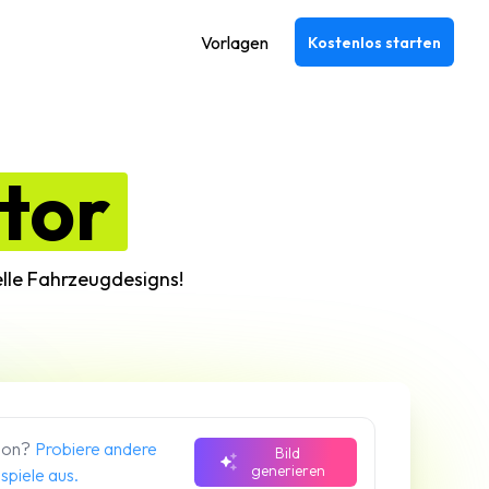
Vorlagen
Kostenlos starten
tor
elle Fahrzeugdesigns!
tion?
Probiere andere
Bild
generieren
spiele aus.