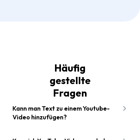
Häufig
gestellte
Fragen
Kann man Text zu einem Youtube-
Video hinzufügen?
Ja, Sie können mit Flixier ganz einfach Text zu
einem Youtube-Video hinzufügen. Kopieren Sie