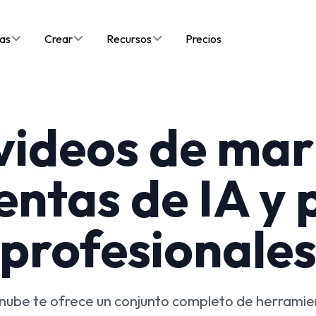
as
Crear
Recursos
Precios
 videos de mar
ntas de IA y p
profesionale
 nube te ofrece un conjunto completo de herramient