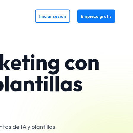
Iniciar sesión
Empieza gratis
keting con
lantillas
s
as de IA y plantillas