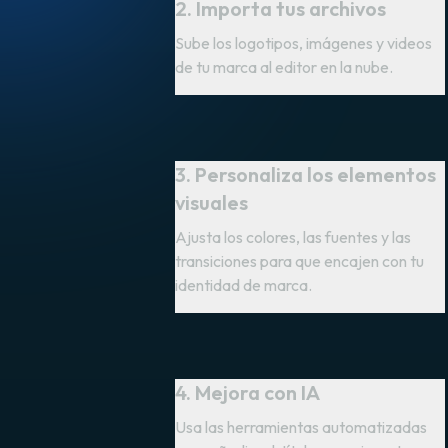
2. Importa tus archivos
Sube los logotipos, imágenes y videos
de tu marca al editor en la nube.
3. Personaliza los elementos
visuales
Ajusta los colores, las fuentes y las
transiciones para que encajen con tu
identidad de marca.
4. Mejora con IA
Usa las herramientas automatizadas