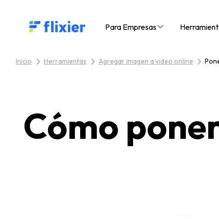
Flixier logo - Home
Para Empresas
Herramient
Inicio
Herramientas
Agregar imagen a video online
Pone
Cómo poner 