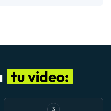
a
tu video:
3