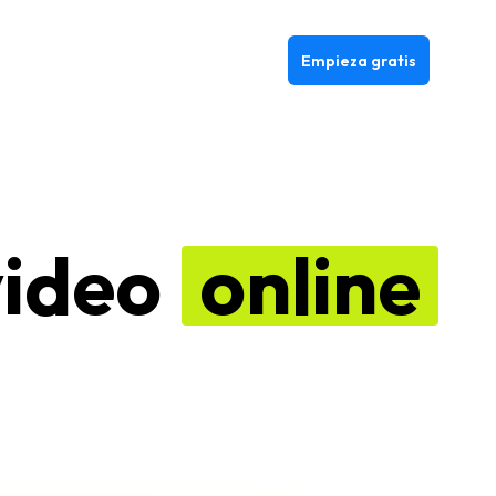
Empieza gratis
video
online