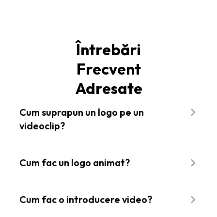
Întrebări
Frecvent
Adresate
Cum suprapun un logo pe un
videoclip?
Pentru a adăuga un logo la videoclipul tău, tot ce
trebuie să faci este să tragi logo-ul peste video
Cum fac un logo animat?
folosind un editor video online precum Flixier.
Cel mai ușor mod de a anima logo-ul tău este să
folosești keyframe-uri pentru a adăuga zoom
Cum fac o introducere video?
dinamic. Poți face acest lucru ușor în browser-ul