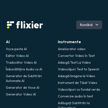
Engleză
Română
Spaniolă
Portugheză
Germană
AI
Instrumente
Voce peste AI
Ameliorator video
Editor Video AI
Convertor Video în Text
Traducător Video AI
Adaugă Text La Video
Îmbunătățire Audio cu AI
Videoclipuri Text to Speech
Generator de Subtitrări
Adaugă Imagine la Video
Automate AI
Instrument de Tăiat Video
Generator de Voce AI
Videoclipuri cu fundal verde
Generator Video AI
Conversie audio în text
Adăugați Subtitrări la
Videoclipuri