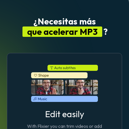
¿Necesitas más
que acelerar MP3
?
Edit easily
With Flixier you can trim videos or add