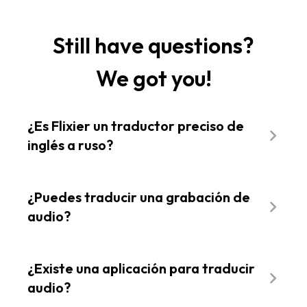
Still have questions?
We got you!
¿Es Flixier un traductor preciso de
inglés a ruso?
¡Sí! Flixier utiliza Amazon Translate, un
servicio de traducción basado en redes
¿Puedes traducir una grabación de
neuronales que proporciona traducciones
audio?
rápidas y precisas de más de 30 idiomas
Aplicaciones en línea como Flixier pueden
diferentes. También se mejora y mantiene
analizar grabaciones de audio y generar una
¿Existe una aplicación para traducir
constantemente para garantizar que siga
transcripción escrita que luego puedes
audio?
siendo preciso.
traducir fácilmente.