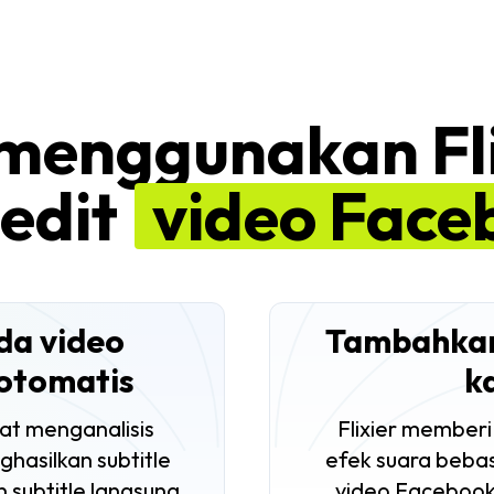
enggunakan Fli
edit
video Face
da video
Tambahkan
otomatis
k
at menganalisis
Flixier member
ghasilkan
subtitle
efek suara beba
an
subtitle
langsung
video Facebook 