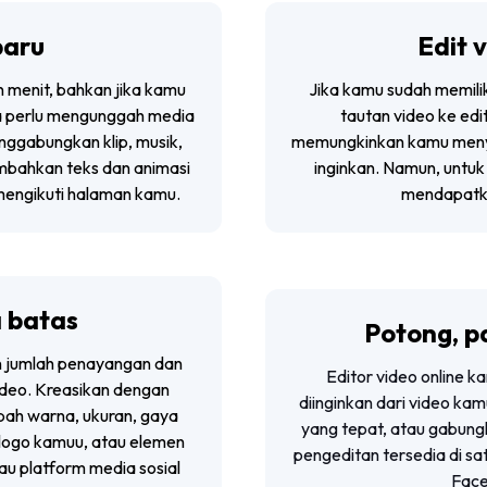
baru
Edit 
n menit, bahkan jika kamu
Jika kamu sudah memilik
a perlu mengunggah media
tautan video ke edi
ggabungkan klip, musik,
memungkinkan kamu meny
mbahkan teks dan animasi
inginkan. Namun, untuk
engikuti halaman kamu.
mendapatkan
a batas
Potong, p
n jumlah penayangan dan
Editor video
online
ka
deo. Kreasikan dengan
diinginkan dari video ka
ubah warna, ukuran, gaya
yang tepat, atau gabung
 logo kamuu, atau elemen
pengeditan tersedia di s
u platform media sosial
Face