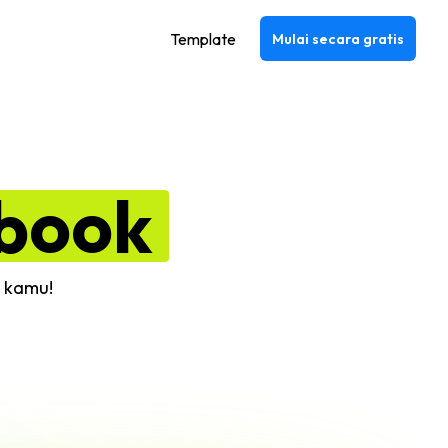
Template
Mulai secara gratis
book
b kamu!