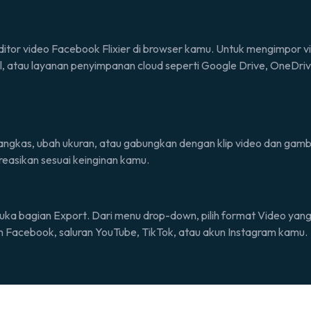
itor video Facebook Flixier di
browser
kamu. Untuk mengimpor vid
el, atau layanan penyimpanan
cloud
seperti Google Drive, OneDriv
angkas, ubah ukuran, atau gabungkan dengan klip video dan gambar
easikan sesuai keinginan kamu.
buka bagian
Export
. Dari menu
drop-down
, pilih format
Video
yang 
 Facebook, saluran YouTube, TikTok, atau akun Instagram kamu.