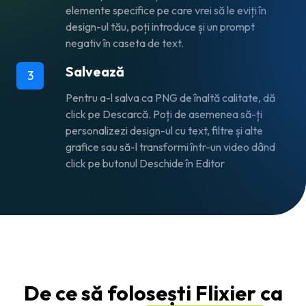
elemente specifice pe care vrei să le eviți în
design-ul tău, poți introduce și un prompt
negativ în caseta de text.
Salvează
3
Pentru a-l salva ca PNG de înaltă calitate, dă
click pe
Descarcă
. Poți de asemenea să-ți
personalizezi design-ul cu text, filtre și alte
grafice sau să-l transformi într-un video dând
click pe butonul
Deschide în Editor
De ce să folosești Flixier ca