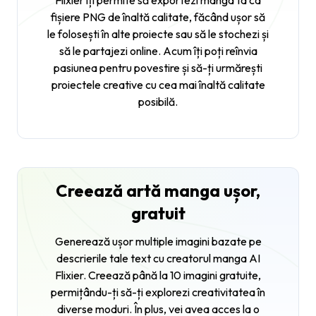
Flixier îți permite să exportezi manga ta ca
fișiere PNG de înaltă calitate, făcând ușor să
le folosești în alte proiecte sau să le stochezi și
să le partajezi online. Acum îți poți reînvia
pasiunea pentru povestire și să-ți urmărești
proiectele creative cu cea mai înaltă calitate
posibilă.
Creează artă manga ușor,
gratuit
Generează ușor multiple imagini bazate pe
descrierile tale text cu creatorul manga AI
Flixier. Creează până la 10 imagini gratuite,
permițându-ți să-ți explorezi creativitatea în
diverse moduri. În plus, vei avea acces la o