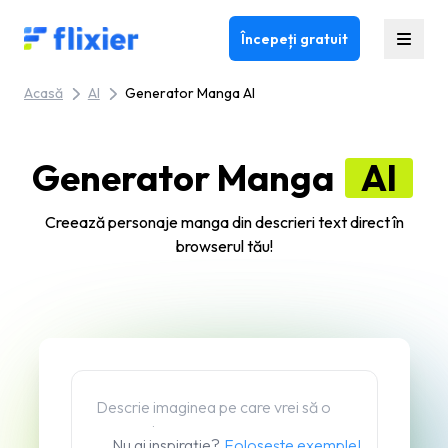
Flixier logo - Home
Începeți gratuit
Acasă
AI
Generator Manga AI
Generator Manga
AI
Creează personaje manga din descrieri text direct în
browserul tău!
Nu ai inspirație?
Folosește exemple!