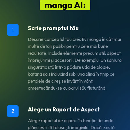
manga AI:
Scrie promptul tău
1
Descrie conceptul tău creativ manga în cât mai
multe detalii posibil pentru cele mai bune
rezultate. Include elemente precum stil, aspect,
împrejurimi și accesorii. De exemplu: Un samurai
singuratic stă într-o pădure udă de ploaie,
katana sa strălucind sub luna plină în timp ce
petalele de cireș se învârt în vânt,
amestecându-se cu părul său fluturând.
Alege un Raport de Aspect
2
Alege raportul de aspect în funcție de unde
plănuiești să folosești imaginile. Dacă există