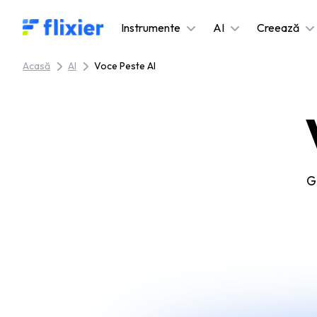
Flixier logo - Home
Instrumente
AI
Creează
Acasă
AI
Voce Peste AI
G