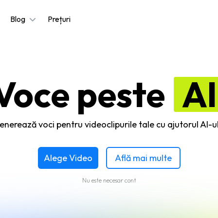
Blog
Prețuri
Voce peste
AI
enerează voci pentru videoclipurile tale cu ajutorul AI-ul
Alege Video
Află mai multe
Nu este necesar cont