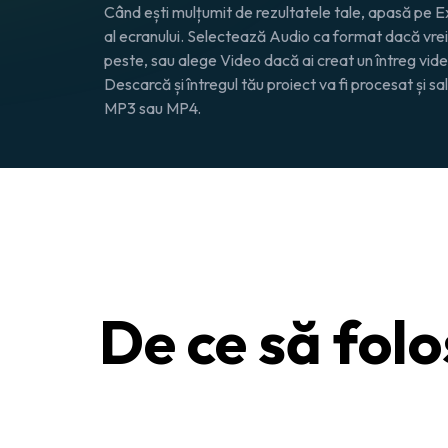
Când ești mulțumit de rezultatele tale, apasă pe
E
al ecranului. Selectează
Audio
ca format dacă vrei
peste, sau alege
Video
dacă ai creat un întreg vid
Descarcă
și întregul tău proiect va fi procesat și s
MP3 sau MP4.
De ce să folo