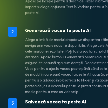
Apasă pe
Începe
pentru a deschide Flixier în bro
Import
și alege opțiunea
Text în Vorbire
pentru a î
peste AI.
Generează vocea ta peste AI
2
Alege o limbă din meniul dropdown din partea stâng
naviga prin vocile noastre disponibile. Alege cel
cele mai bune rezultate. Poți tasta sau lipi scriptul 
dreapta. Apasă butonul Generează pentru a auzi o p
asigură-te că sună așa cum dorești. Dacă este nec
Voce
pentru a ajusta vocea peste până când este 
de modul în care sună vocea ta peste AI, apasă p
pentru a o adăuga în biblioteca ta Flixier și va apă
partea de jos a ecranului pentru a putea continua s
media pentru a crea un videoclip.
Salvează vocea ta peste AI
3