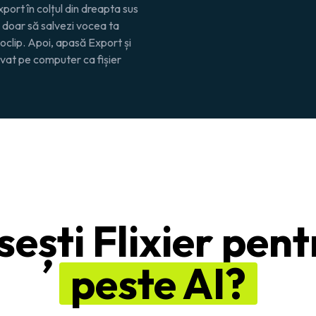
xport
în colțul din dreapta sus
 doar să salvezi vocea ta
eoclip. Apoi, apasă
Export și
alvat pe computer ca fișier
sești Flixier pent
peste AI?