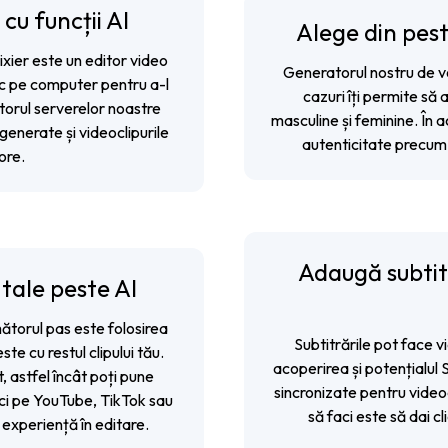
cu funcții AI
Alege din pest
ixier este un
editor video
Generatorul nostru de vo
mic pe computer pentru a-l
cazuri îți permite să 
utorul serverelor noastre
masculine și feminine. În a
generate și videoclipurile
autenticitate precum 
 ore.
Adaugă subtitr
 tale peste AI
ătorul pas este folosirea
Subtitrările pot face vi
ste cu restul clipului tău.
acoperirea și potențialul
t, astfel încât poți pune
sincronizate pentru video
lici pe YouTube, TikTok sau
să faci este să dai c
 experiență în editare.