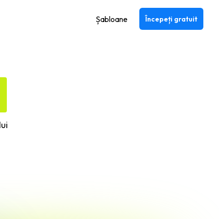
Șabloane
Începeți gratuit
ui