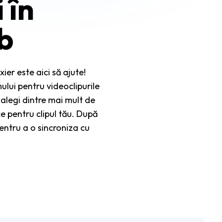
 în
b
xier este aici să ajute!
lui pentru videoclipurile
ă alegi dintre mai mult de
ce pentru clipul tău. După
pentru a o sincroniza cu