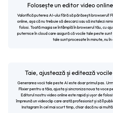
Folosește un editor video online 
Valorifică puterea AI-ului fără să părăsești browserul! Fl
online
, așa că nu trebuie să descarci sau să instalezi ni
folosi. Toată magia se întâmplă în browserul tău, cu aj
puternice în cloud care asigură că vocile tale peste sunt 
tale sunt procesate în minute, nu în
Taie, ajustează și editează vocile
Generarea vocii tale peste AI este doar primul pas. Urm
Flixier pentru a tăia, ajusta și sincroniza noua ta voce pe
Editorul nostru video online este rapid și ușor de folosi
împreună un videoclip care arată profesionist și să îl pub
Instagram în cel mai scurt timp, chiar dacă nu ai multă