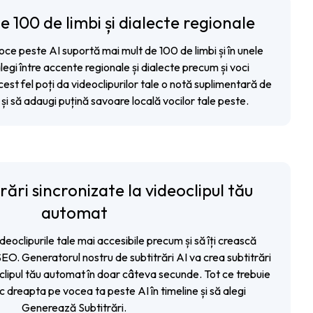
e 100 de limbi și dialecte regionale
ce peste AI suportă mai mult de 100 de limbi și în unele
alegi între accente regionale și dialecte precum și voci
cest fel poți da videoclipurilor tale o notă suplimentară de
și să adaugi puțină savoare locală vocilor tale peste.
ări sincronizate la videoclipul tău
automat
deoclipurile tale mai accesibile precum și să îți crească
 SEO.
Generatorul nostru de subtitrări
AI va crea subtitrări
clipul tău automat în doar câteva secunde. Tot ce trebuie
lic dreapta pe vocea ta peste AI în timeline și să alegi
Generează Subtitrări.