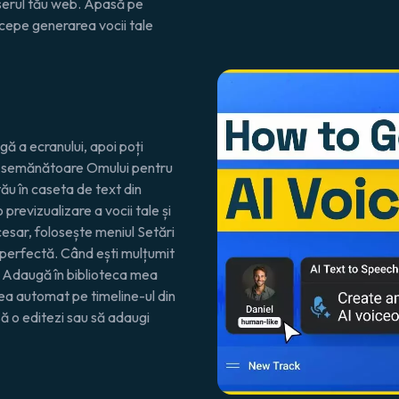
wserul tău web. Apasă pe
ncepe generarea vocii tale
ă a ecranului, apoi poți
e Asemănătoare Omului pentru
tău în caseta de text din
revizualizare a vocii tale și
esar, folosește meniul
Setări
perfectă. Când ești mulțumit
e
Adaugă în biblioteca mea
rea automat pe timeline-ul din
ă o editezi sau să adaugi