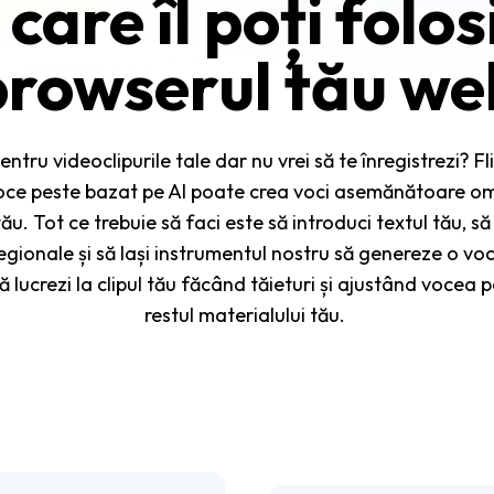
 care îl poți folosi
browserul tău we
tru videoclipurile tale dar nu vrei să te înregistrezi? Fli
ce peste bazat pe AI poate crea voci asemănătoare omu
ău. Tot ce trebuie să faci este să introduci textul tău, s
regionale și să lași instrumentul nostru să genereze o vo
 lucrezi la clipul tău făcând tăieturi și ajustând vocea 
restul materialului tău.