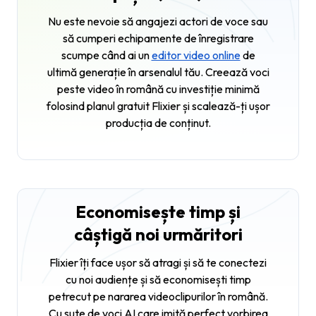
Nu este nevoie să angajezi actori de voce sau
să cumperi echipamente de înregistrare
scumpe când ai un
editor video online
de
ultimă generație în arsenalul tău. Creează voci
peste video în română cu investiție minimă
folosind planul gratuit Flixier și scalează-ți ușor
producția de conținut.
Economisește timp și
câștigă noi urmăritori
Flixier îți face ușor să atragi și să te conectezi
cu noi audiențe și să economisești timp
petrecut pe nararea videoclipurilor în română.
Cu sute de voci AI care imită perfect vorbirea