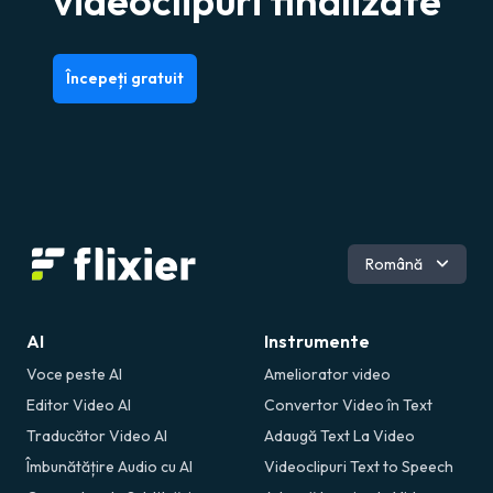
videoclipuri finalizate
Începeți gratuit
Engleză
Română
AI
Instrumente
Voce peste AI
Ameliorator video
Editor Video AI
Convertor Video în Text
Traducător Video AI
Adaugă Text La Video
Îmbunătățire Audio cu AI
Videoclipuri Text to Speech