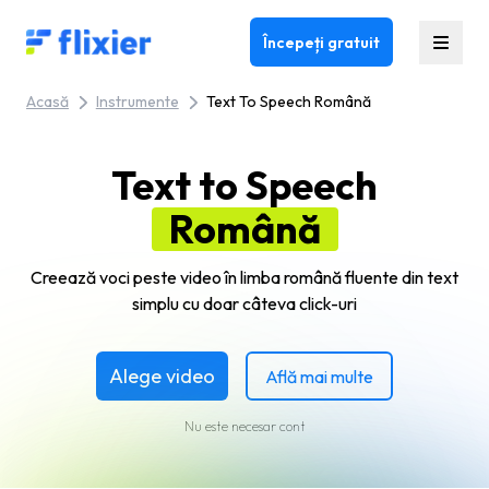
Flixier logo - Home
Începeți gratuit
Acasă
Instrumente
Text To Speech Română
Text to Speech
Română
Creează voci peste video în limba română fluente din text
simplu cu doar câteva click-uri
Alege video
Află mai multe
Nu este necesar cont