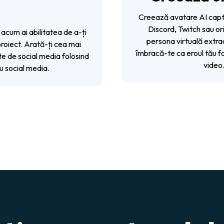
Creează avatare AI capti
Discord, Twitch sau ori
e, acum ai abilitatea de a-ți
persona virtuală extrao
roiect. Arată-ți cea mai
îmbracă-te ca eroul tău f
te de social media folosind
video.
u social media.