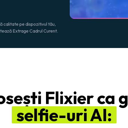
 calitate pe dispozitivul tău,
ectează
Extrage Cadrul Curent
.
osești Flixier ca
selfie-uri AI: