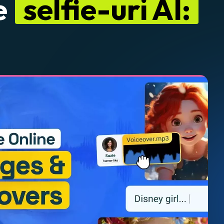
e
selfie-uri AI: