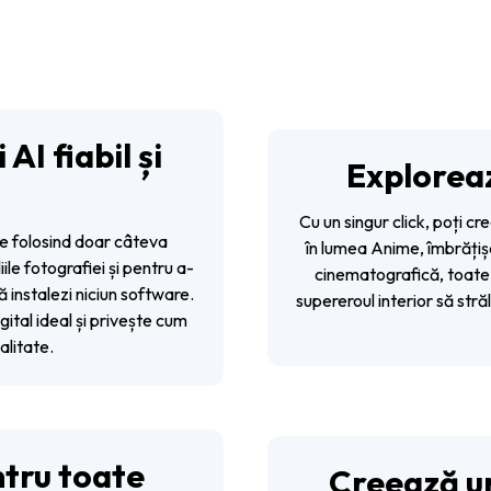
AI fiabil și
Explorează
Cu un singur click, poți cre
ale folosind doar câteva
în lumea Anime, îmbrăți
le fotografiei și pentru a-
cinematografică, toate c
ă instalezi niciun software.
supereroul interior să str
igital ideal și privește cum
alitate.
ntru toate
Creează u