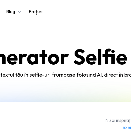
Blog
Prețuri
erator Selfi
extul tău în selfie-uri frumoase folosind AI, direct în b
Nu ai inspira
exe