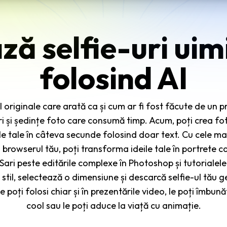
ză selfie-uri uim
folosind AI
I originale care arată ca și cum ar fi fost făcute de un p
ri și ședințe foto care consumă timp. Acum, poți crea fot
ale tale în câteva secunde folosind doar text. Cu cele ma
n browserul tău, poți transforma ideile tale în portrete ca
 Sari peste editările complexe în Photoshop și tutorialele 
 stil, selectează o dimensiune și descarcă selfie-ul tău ge
 poți folosi chiar și în prezentările video, le poți îmbunăt
cool sau le poți aduce la viață cu animație.