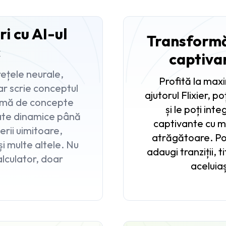
ri cu AI-ul
Transformă 
c
captiva
ețele neurale,
Profită la ma
oar scrie conceptul
ajutorul Flixier, p
gamă de concepte
și le poți int
nate dinamice până
captivante cu m
terii uimitoare,
atrăgătoare. Poți
i multe altele. Nu
adaugi tranziții, t
alculator, doar
aceluiaș