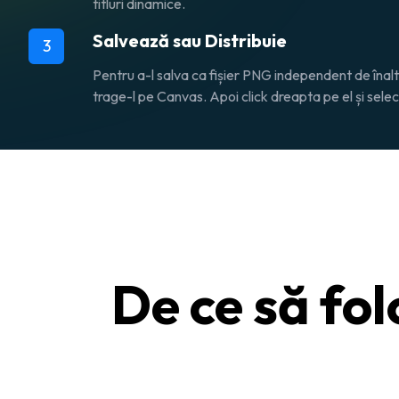
titluri dinamice.
Salvează sau Distribuie
3
Pentru a-l salva ca fișier PNG independent de înaltă
trage-l pe Canvas. Apoi click dreapta pe el și sel
De ce să fol