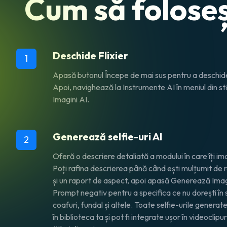
Cum să foloseș
Deschide Flixier
1
Apasă butonul
Începe
de mai sus pentru a deschide 
Apoi, navighează la
Instrumente AI
în meniul din s
Imagini AI
.
Generează selfie-uri AI
2
Oferă o descriere detaliată a modului în care îți ima
Poți rafina descrierea până când ești mulțumit de re
și un raport de aspect, apoi apasă
Generează Ima
Prompt negativ
pentru a specifica ce nu dorești în se
coafuri, fundal și altele. Toate selfie-urile genera
în biblioteca ta și pot fi integrate ușor în videoclipu