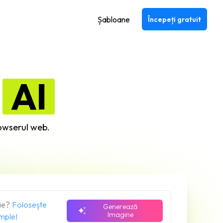
Șabloane
Începeți gratuit
e
AI
rowserul web.
ție?
Folosește
Generează
Imagine
mple!