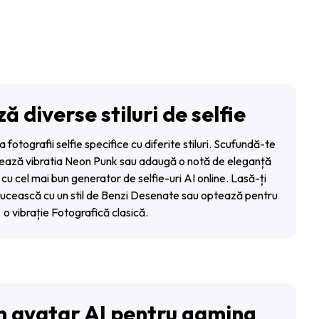
 diverse stiluri de selfie
a fotografii selfie specifice cu diferite stiluri. Scufundă-te
șează vibratia Neon Punk sau adaugă o notă de eleganță
u cel mai bun generator de selfie-uri AI online. Lasă-ți
ălucească cu un stil de Benzi Desenate sau optează pentru
o vibrație Fotografică clasică.
n avatar AI pentru gaming