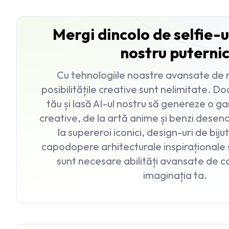
Mergi dincolo de selfie-u
nostru puterni
Cu tehnologiile noastre avansate de r
posibilitățile creative sunt nelimitate. D
tău și lasă AI-ul nostru să genereze o 
creative, de la artă anime și benzi dese
la supereroi iconici, design-uri de biju
capodopere arhitecturale inspiraționale ș
sunt necesare abilități avansate de c
imaginația ta.