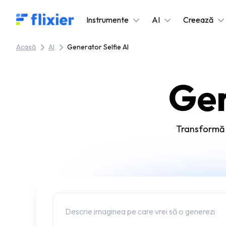
Flixier logo - Home
Instrumente
AI
Creează
Acasă
AI
Generator Selfie AI
Gen
Transformă t