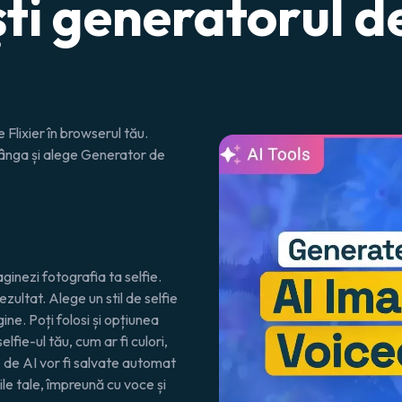
ti generatorul d
Flixier în browserul tău.
tânga și alege
Generator de
ginezi fotografia ta selfie.
zultat. Alege un stil de selfie
gine
. Poți folosi și opțiunea
lfie-ul tău, cum ar fi culori,
te de AI vor fi salvate automat
rile tale, împreună cu voce și