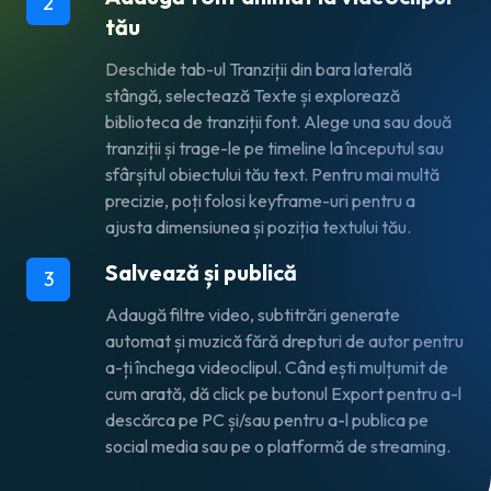
2
tău
Deschide tab-ul Tranziții din bara laterală
stângă, selectează Texte și explorează
biblioteca de tranziții font. Alege una sau două
tranziții și trage-le pe timeline la începutul sau
sfârșitul obiectului tău text. Pentru mai multă
precizie, poți folosi keyframe-uri pentru a
ajusta dimensiunea și poziția textului tău.
Salvează și publică
3
Adaugă filtre video, subtitrări generate
automat și muzică fără drepturi de autor pentru
a-ți închega videoclipul. Când ești mulțumit de
cum arată, dă click pe butonul Export pentru a-l
descărca pe PC și/sau pentru a-l publica pe
social media sau pe o platformă de streaming.