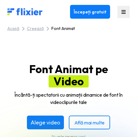
Flixier logo - Home
Începeți gratuit
Acasă
Creează
Font Animat
Font Animat pe
Video
Încântă-ți spectatorii cu animații dinamice de font în
videoclipurile tale
Alege video
Află mai multe
Nu este necesar cont