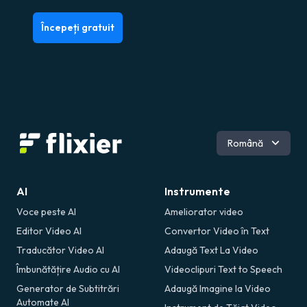
Începeți gratuit
Engleză
Română
AI
Instrumente
Voce peste AI
Ameliorator video
Editor Video AI
Convertor Video în Text
Traducător Video AI
Adaugă Text La Video
Îmbunătățire Audio cu AI
Videoclipuri Text to Speech
Generator de Subtitrări
Adaugă Imagine la Video
Automate AI