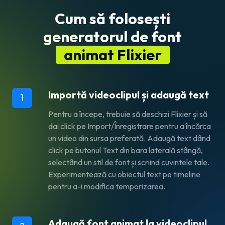
Cum să folosești
generatorul de font
animat Flixier
Importă videoclipul și adaugă text
1
Pentru a începe, trebuie să deschizi Flixier și să
dai click pe Import/Înregistrare pentru a încărca
un video din sursa preferată. Adaugă text dând
click pe butonul Text din bara laterală stângă,
selectând un stil de font și scriind cuvintele tale.
Experimentează cu obiectul text pe timeline
pentru a-i modifica temporizarea.
Adaugă font animat la videoclipul