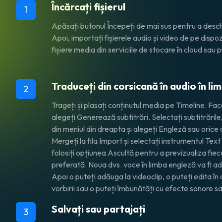
Încărcați fișierul
1
Apăsați butonul
Începeți
de mai sus pentru a deschi
Apoi, importați fișierele audio și video de pe dispoz
fișiere media din serviciile de stocare în cloud sau pur
Traduceți din corsicană în audio în l
2
Trageți și plasați conținutul media pe Timeline. Fac
alegeți
Generează subtitrări
. Selectați subtitrările
din meniul din dreapta și alegeți
Engleză
sau orice a
Mergeți la fila
Import
și selectați instrumentul
Text 
folosiți opțiunea
Ascultă
pentru a previzualiza fiec
preferată. Noua dvs. voce în limba engleză va fi a
Apoi o puteți adăuga la videoclip, o puteți edita în
vorbirii sau o puteți îmbunătăți cu efecte sonore s
Salvați sau partajați
3