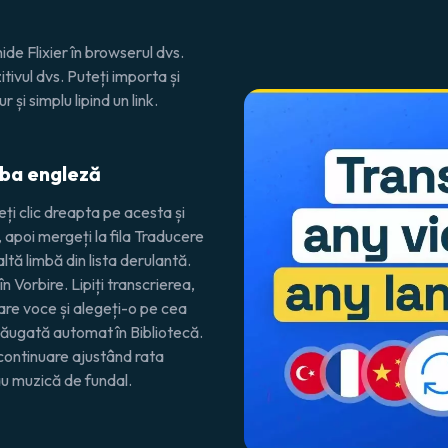
de Flixier în browserul dvs.
itivul dvs. Puteți importa și
 și simplu lipind un link.
imba engleză
eți clic dreapta pe acesta și
, apoi mergeți la fila
Traducere
ltă limbă din lista derulantă.
în Vorbire
. Lipiți transcrierea,
are voce și alegeți-o pe cea
dăugată automat în Bibliotecă.
 continuare ajustând rata
au muzică de fundal.