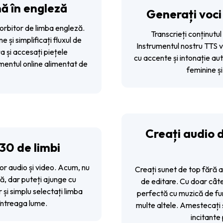
ă în engleză
Generați voci
vorbitor de limba engleză.
Transcrieți conținutul 
 și simplificați fluxul de
Instrumentul nostru TTS vă
a și accesați piețele
cu accente și intonație aut
umentul online alimentat de
feminine și
Creați audio d
130 de limbi
lor audio și video. Acum, nu
Creați sunet de top fără 
ză, dar puteți ajunge cu
de editare. Cu doar câte
r și simplu selectați limba
perfectă cu muzică de funda
 întreaga lume.
multe altele. Amestecați ș
incitante