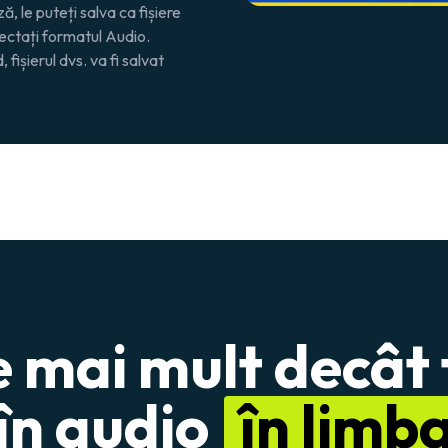
, le puteți salva ca fișiere
lectați formatul
Audio
.
fișierul dvs. va fi salvat
e mai mult decât
în audio
în limb