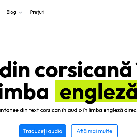
Blog
Prețuri
din corsicană 
limba
englez
antanee din text corsican în audio în limba engleză direc
Traduceți audio
Află mai multe