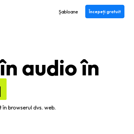
Șabloane
Începeți gratuit
în audio în
ă
t în browserul dvs. web.