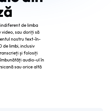
ză
 indiferent de limba
 video, sau doriți să
mentul nostru text-în-
 de limbi, inclusiv
anscrieți și folosiți
r îmbunătăți audio-ul în
rsicană sau orice altă