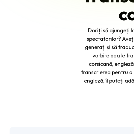
c
Doriți să ajungeți 
spectatorilor? Aveți
generați și să traduc
vorbire poate tran
corsicană, engleză, 
transcrierea pentru a c
engleză, îl puteți ad