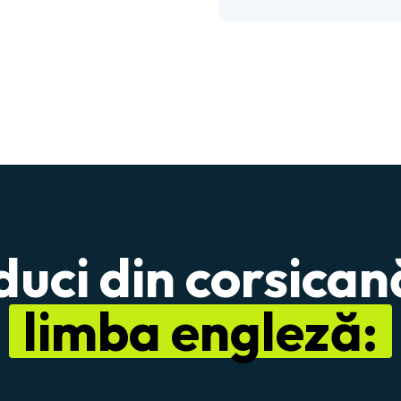
uci din corsicană
limba engleză: