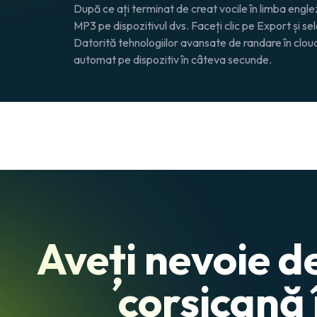
După ce ați terminat de creat vocile în limba engleză
MP3 pe dispozitivul dvs. Faceți clic pe
Export
și se
Datorită tehnologiilor avansate de randare în cloud, 
automat pe dispozitiv în câteva secunde.
Aveți nevoie d
corsicană 