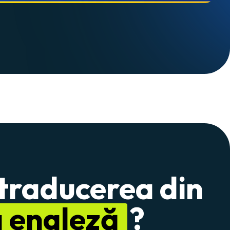
 traducerea din
a engleză
?