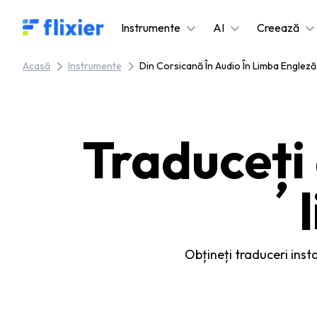
Flixier logo - Home
Instrumente
AI
Creează
Acasă
Instrumente
Din Corsicană În Audio În Limba Engleză
Traduceți 
Obțineți traduceri inst