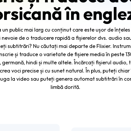
orsicană în engle
la un public mai larg cu conținut care este ușor de înțeles
 nevoie de o traducere rapidă a fișierelor dvs. audio sau
eți subtitrări? Nu căutați mai departe de Flixier. Instru
scrie și traduce o varietate de fișiere media în peste 130
germană, hindi și multe altele. Încărcați fișierul audio, tr
rea voci precise și cu sunet natural. În plus, puteți chia
ăuga la video sau puteți genera automat subtitrări în co
limbă dorită.