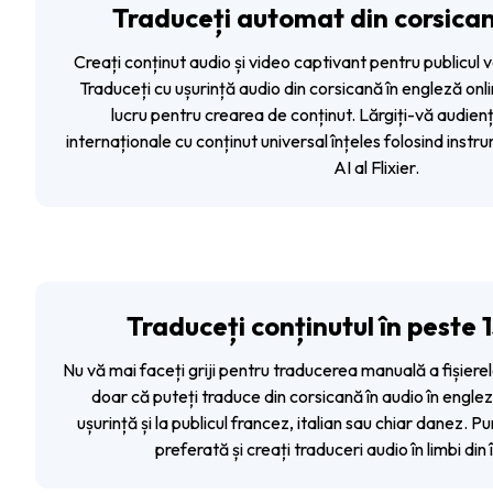
Traduceți automat din corsican
Creați conținut audio și video captivant pentru publicul 
Traduceți cu ușurință audio din corsicană în engleză online
lucru pentru crearea de conținut. Lărgiți-vă audienț
internaționale cu conținut universal înțeles folosind instr
AI al Flixier.
Traduceți conținutul în peste 
Nu vă mai faceți griji pentru traducerea manuală a fișiere
doar că puteți traduce din corsicană în audio în engle
ușurință și la publicul francez, italian sau chiar danez. Pu
preferată și creați traduceri audio în limbi din