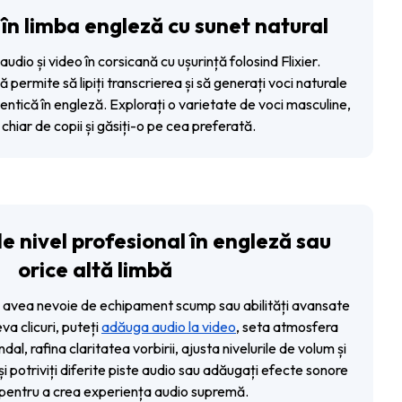
 în limba engleză cu sunet natural
audio și video în corsicană cu ușurință folosind Flixier.
 permite să lipiți transcrierea și să generați voci naturale
entică în engleză. Explorați o varietate de voci masculine,
 chiar de copii și găsiți-o pe cea preferată.
e nivel profesional în engleză sau
orice altă limbă
a avea nevoie de echipament scump sau abilități avansate
va clicuri, puteți
adăuga audio la video
, seta atmosfera
l, rafina claritatea vorbirii, ajusta nivelurile de volum și
i potriviți diferite piste audio sau adăugați efecte sonore
 pentru a crea experiența audio supremă.