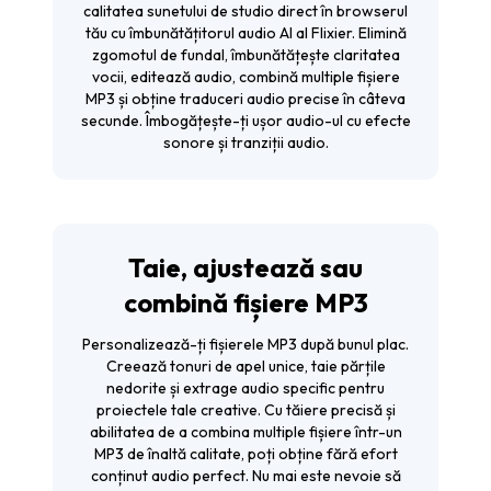
calitatea sunetului de studio direct în browserul
tău cu îmbunătățitorul audio AI al Flixier. Elimină
zgomotul de fundal, îmbunătățește claritatea
vocii, editează audio, combină multiple fișiere
MP3 și obține traduceri audio precise în câteva
secunde. Îmbogățește-ți ușor audio-ul cu efecte
sonore și tranziții audio.
Taie, ajustează sau
combină fișiere MP3
Personalizează-ți fișierele MP3 după bunul plac.
Creează tonuri de apel unice, taie părțile
nedorite și extrage audio specific pentru
proiectele tale creative. Cu tăiere precisă și
abilitatea de a combina multiple fișiere într-un
MP3 de înaltă calitate, poți obține fără efort
conținut audio perfect. Nu mai este nevoie să