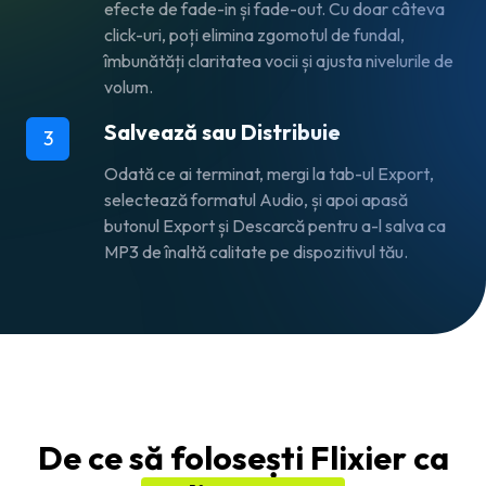
efecte de fade-in și fade-out. Cu doar câteva
click-uri, poți elimina zgomotul de fundal,
îmbunătăți claritatea vocii și ajusta nivelurile de
volum.
Salvează sau Distribuie
3
Odată ce ai terminat, mergi la tab-ul
Export
,
selectează formatul
Audio
, și apoi apasă
butonul
Export și Descarcă
pentru a-l salva ca
MP3 de înaltă calitate pe dispozitivul tău.
De ce să folosești Flixier ca