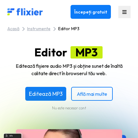
Flixier logo - Home
Începeți gratuit
Acasă
Instrumente
Editor MP3
Editor
MP3
Editează fișiere audio MP3 și obține sunet de înaltă
calitate direct în browserul tău web.
Editează MP3
Află mai multe
Nu este necesar cont