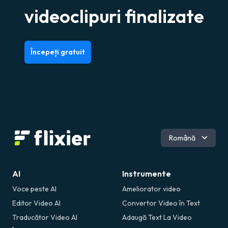
videoclipuri finalizate
Începeți gratuit
Engleză
Română
Italiană
Franceză
Germană
AI
Instrumente
Spaniolă
Voce peste AI
Ameliorator video
Portugheză
Editor Video AI
Convertor Video în Text
Traducător Video AI
Adaugă Text La Video