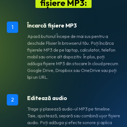
fișiere MP3:
Încarcă fișiere MP3
1
Apasă butonul
Începe
de mai sus pentru a
deschide Flixier în browserul tău. Poți încărca
fișierele MP3 de pe laptop, calculator, telefon
mobil sau orice alt dispozitiv. În plus, poți
adăuga fișiere MP3 din stocare în cloud precum
Google Drive, Dropbox sau OneDrive sau poți
lipi un URL.
Editează audio
2
Trage și plasează audio-ul MP3 pe timeline.
Taie, ajustează, separă sau combină ușor fișiere
audio. Poți adăuga și efecte sonore și aplica