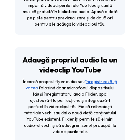
importă videoclipurile tale YouTube și caută
muzică gratuită în biblioteca audio. Apasă o dată
pe piste pentru previzualizare și de două ori
pentru a le adăuga la videoclipul tău.
Adaugă propriul audio la un
videoclip YouTube
Încarcă propriul fișier audio sau
înregistrează-ți
vocea
folosind doar microfonul dispozitivului
tău și înregistratorul audio Flixier, apoi
ajustează-l la perfecțiune și integrează-l
perfect în videoclipul tău. Fie că reînnoiești
tutoriale vechi sau dai o nouă viață conținutului
YouTube existent, Flixier îți permite să elimini
audio-ul vechi și să adaugi un sunet proaspăt la
videoclipurile tale.