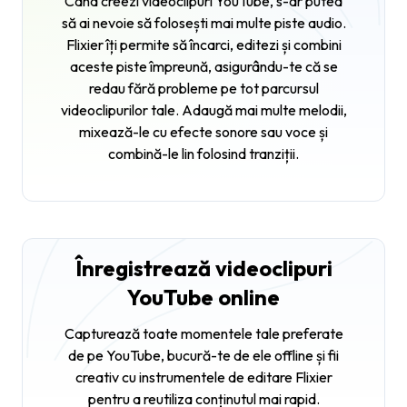
Când creezi videoclipuri YouTube, s-ar putea
să ai nevoie să folosești mai multe piste audio.
Flixier îți permite să încarci, editezi și combini
aceste piste împreună, asigurându-te că se
redau fără probleme pe tot parcursul
videoclipurilor tale. Adaugă mai multe melodii,
mixează-le cu efecte sonore sau voce și
combină-le lin folosind tranziții.
Înregistrează videoclipuri
YouTube online
Capturează toate momentele tale preferate
de pe YouTube, bucură-te de ele offline și fii
creativ cu instrumentele de editare Flixier
pentru a reutiliza conținutul mai rapid.