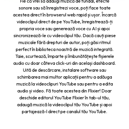
Fie că vrei să adaugi muzică de fundal, efecte
sonore sau să înregistrezi voce, poți face toate
acestea direct în browserul web rapid și ușor. Încarcă
videoclipul direct de pe YouTube, înregistrează-ți
propria voce sau generează voce cu AI și apoi
sincronizează-le cu videoclipul tău. Dacă cauți piese
muzicale fără drepturi de autor, poți găsi ritmul
perfect în biblioteca noastră de muzică integrată.
Taie, scurtează, împarte și îmbunătățește fișierele
audio cu doar câteva click-uri din același dashboard.
Uită de descărcare, instalare software sau
schimbarea mai multor aplicații pentru a adăuga
muzică la videoclipuri YouTube sau pentru a edita
audio și video. Fă toate acestea din Flixier! Doar
deschide editorul YouTube Flixier în tab-ul tău,
adaugă muzică la videoclipul tău YouTube și apoi
partajează-l direct pe canalul tău YouTube.