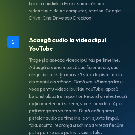
lipire a unui link în Flixier sau încărcând
videoclipuri de pe computer, telefon, Google
Drive, One Drive sau Dropbox.
Adaugă audio la videoclipul
2
YouTube
Trage și plasează videoclipul tău pe timeline.
Adaugă propria muzică sau fișier audio, sau
alege din colecția noastră stoc de piste audio
din meniul din stânga. Dacă vrei să înregistrezi
voce pentru videoclipul tău YouTube, apasă
butonul albastru
Import or Record
și selectează
opțiunea
Record screen, voice, or video
. Apoi
poți înregistra vocea ta. După adăugarea
pistelor audio pe timeline, poți ajusta timpul,
tăia, scurta, rearanja și schimba viteza fiecărei
piste pentru a se potrivi viziunii tale.