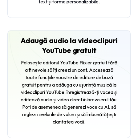
text și forme personalizabile.
Adaugă audio la videoclipuri
YouTube gratuit
Folosește editorul YouTube Flixier gratuit fără
a fi nevoie să îți creezi un cont. Accesează
toate funcțiile noastre de editare de bază
gratuit pentru a adăuga cu ușurință muzică la
videoclipuri YouTube, înregistrează-ți vocea și
editează audio și video direct în browserul tău.
Poți de asemenea să generezi voce cu AI, să
reglezi nivelurile de volum și să îmbunătățești
claritatea vocii.