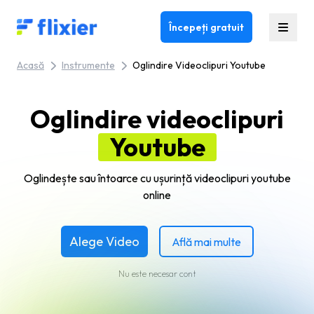
Flixier logo - Home
Începeți gratuit
Acasă
Instrumente
Oglindire Videoclipuri Youtube
Oglindire videoclipuri
Youtube
Oglindește sau întoarce cu ușurință videoclipuri youtube
online
Alege Video
Află mai multe
Nu este necesar cont