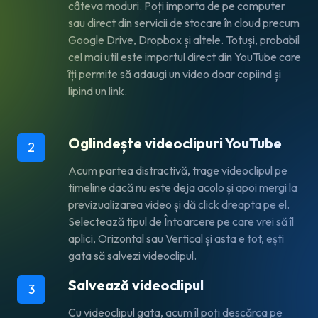
câteva moduri. Poți importa de pe computer
sau direct din servicii de stocare în cloud precum
Google Drive, Dropbox și altele. Totuși, probabil
cel mai util este importul direct din YouTube care
îți permite să adaugi un video doar copiind și
lipind un link.
Oglindește videoclipuri YouTube
2
Acum partea distractivă, trage videoclipul pe
timeline dacă nu este deja acolo și apoi mergi la
previzualizarea video și dă click dreapta pe el.
Selectează tipul de Întoarcere pe care vrei să îl
aplici, Orizontal sau Vertical și asta e tot, ești
gata să salvezi videoclipul.
Salvează videoclipul
3
Cu videoclipul gata, acum îl poți descărca pe