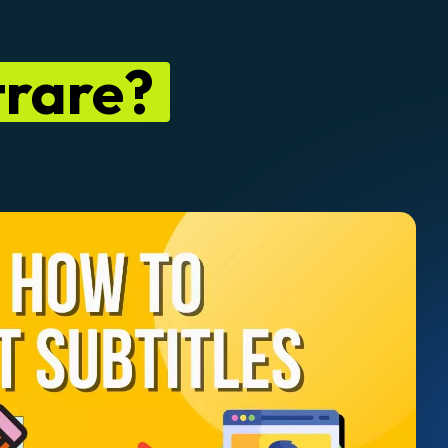
trare?