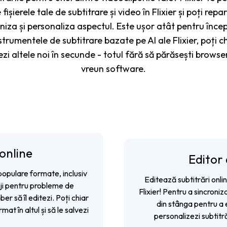
ișierele tale de subtitrare și video în Flixier și poți repar
roniza și personaliza aspectul. Este ușor atât pentru încep
strumentele de subtitrare bazate pe AI ale Flixier, poți ch
i altele noi în secunde - totul fără să părăsești browse
vreun software.
online
Editor 
populare formate, inclusiv
Editează subtitrări onlin
riji pentru probleme de
Flixier! Pentru a sincroni
ber să îl editezi. Poți chiar
din stânga pentru a 
mat în altul și să le salvezi
personalizezi subtitră