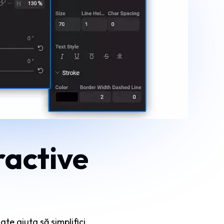
ractive
ate ajuta să simplifici