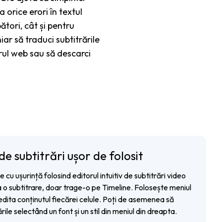
a orice erori în textul
ători, cât și pentru
iar să traduci subtitrările
rul web sau să descarci
de subtitrări ușor de folosit
e cu ușurință folosind editorul intuitiv de subtitrări video
za o subtitrare, doar trage-o pe Timeline. Folosește meniul
edita conținutul fiecărei celule. Poți de asemenea să
rile selectând un font și un stil din meniul din dreapta.