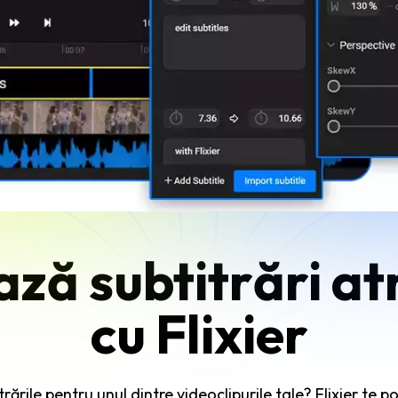
ează subtitrări at
cu Flixier
trările pentru unul dintre videoclipurile tale? Flixier te po