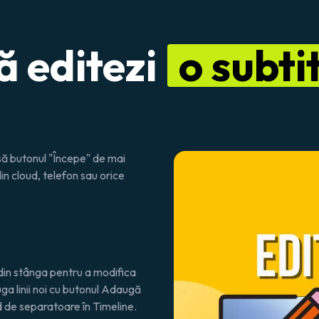
 editezi
o subti
asă butonul "Începe" de mai
din cloud, telefon sau orice
 din stânga pentru a modifica
ăuga linii noi cu butonul Adaugă
ând de separatoare în Timeline.