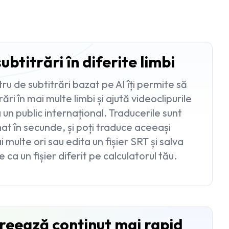
ubtitrări în diferite limbi
ru de subtitrări bazat pe AI îți permite să
rări în mai multe limbi și ajută videoclipurile
a un public internațional. Traducerile sunt
t în secunde, și poți traduce aceeași
 multe ori sau edita un fișier SRT și salva
 ca un fișier diferit pe calculatorul tău.
creează conținut mai rapid