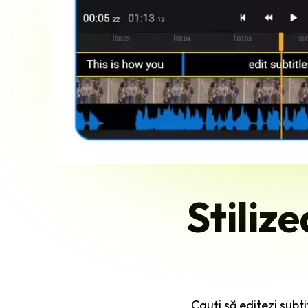
Stiliz
Cauți să editezi subti