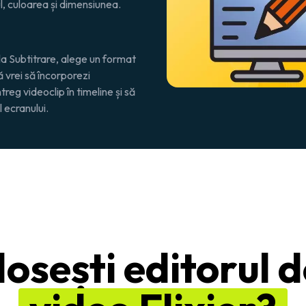
l, culoarea și dimensiunea.
ila Subtitrare, alege un format
 vrei să încorporezi
reg videoclip în timeline și să
 ecranului.
losești editorul d