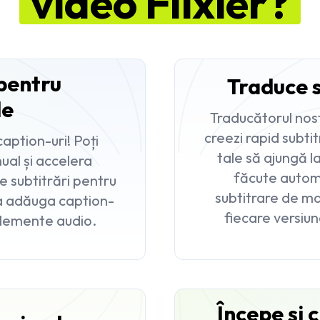
video Flixier?
pentru
Traduce s
le
Traducătorul nost
creezi rapid subtit
caption-uri! Poți
tale să ajungă l
al și accelera
făcute automa
 subtitrări pentru
subtitrare de mai
 a adăuga caption-
fiecare versiune
 elemente audio.
Începe și 