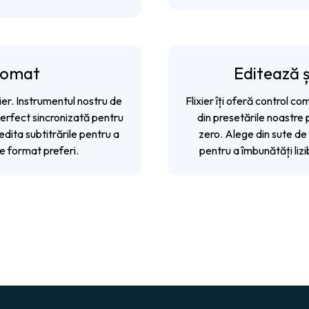
tomat
Editează ș
ier. Instrumentul nostru de
Flixier îți oferă control co
perfect sincronizată pentru
din presetările noastre 
dita subtitrările pentru a
zero. Alege din sute de 
ce format preferi.
pentru a îmbunătăți lizi