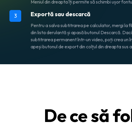
Meniul din dreapta îți permite să schimbi ușor fontu
Exportă sau descarcă
3
Pentru a salva subtitrarea pe calculator, mergi la f
din lista derulantă și apasă butonul Descarcă. Dacă
subtitrarea permanent într-un video, poți crea un înt
apeși butonul de export din colțul din dreapta sus al
De ce să fo