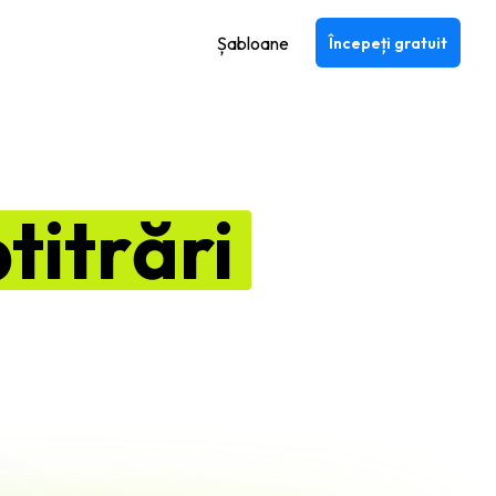
Șabloane
Începeți gratuit
titrări