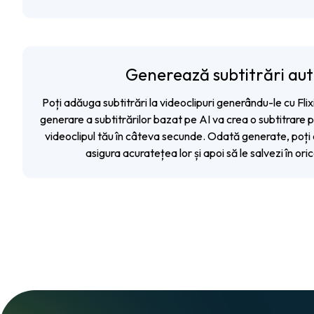
Generează subtitrări au
Poți
adăuga subtitrări la videoclipuri
generându-le cu Flix
generare a subtitrărilor bazat pe AI va crea o subtitrare 
videoclipul tău în câteva secunde. Odată generate, poți e
asigura acuratețea lor și apoi să le salvezi în ori