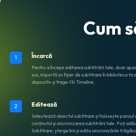
Cum să
Încarcă
1
Pentru a începe editarea subtitrării tale, doar ap
sus, importă un fișier de subtitrare în biblioteca ta 
dispozitiv și trage-l în Timeline.
Editează
2
Selectează obiectul subtitrare și folosește panoul
conținutul și sincronizarea subtitrării tale. Poți ad
Subtitrare, șterge linii și edita sincronizările trăg