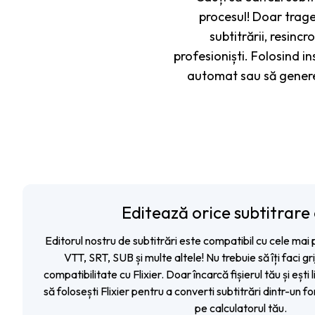
procesul! Doar trage f
subtitrării, resinc
profesioniști. Folosind in
automat sau să generez
Editează orice subtitrare 
Editorul nostru de subtitrări este compatibil cu cele mai 
VTT, SRT, SUB și multe altele! Nu trebuie să îți faci g
compatibilitate cu Flixier. Doar încarcă fișierul tău și ești li
să folosești Flixier pentru a converti subtitrări dintr-un for
pe calculatorul tău.