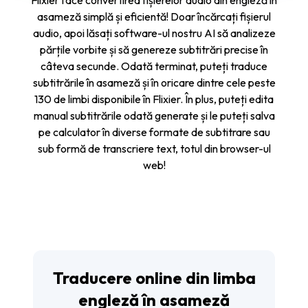
Flixier face convertirea fișierelor audio din engleză în
asameză simplă și eficientă! Doar încărcați fișierul
audio, apoi lăsați software-ul nostru AI să analizeze
părțile vorbite și să genereze subtitrări precise în
câteva secunde. Odată terminat, puteți traduce
subtitrările în asameză și în oricare dintre cele peste
130 de limbi disponibile în Flixier. În plus, puteți edita
manual subtitrările odată generate și le puteți salva
pe calculator în diverse formate de subtitrare sau
sub formă de transcriere text, totul din browser-ul
web!
Traducere online din limba
engleză în asameză