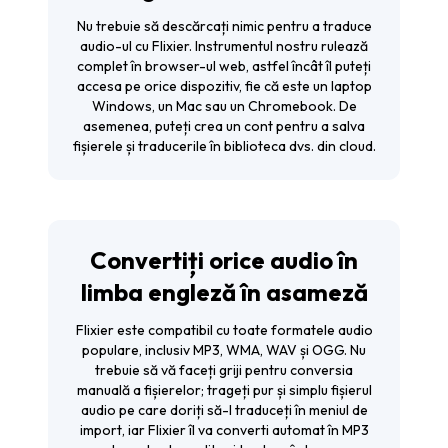
Nu trebuie să descărcați nimic pentru a traduce
audio-ul cu Flixier. Instrumentul nostru rulează
complet în browser-ul web, astfel încât îl puteți
accesa pe orice dispozitiv, fie că este un laptop
Windows, un Mac sau un Chromebook. De
asemenea, puteți crea un cont pentru a salva
fișierele și traducerile în biblioteca dvs. din cloud.
Convertiți orice audio în
limba engleză în asameză
Flixier este compatibil cu toate formatele audio
populare, inclusiv MP3, WMA, WAV și OGG. Nu
trebuie să vă faceți griji pentru conversia
manuală a fișierelor; trageți pur și simplu fișierul
audio pe care doriți să-l traduceți în meniul de
import, iar Flixier îl va converti automat în MP3