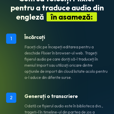
pentru a traduce audio din
engleză
în asameză:
Încărcați
1
Faceți clic pe
Începeți editarea
pentru a
deschide Flixier în browser-ul web. Trageți
fișierul audio pe care doriți să-l traduceți în
meniul
Import
sau utilizați oricare dintre
opțiunile de import din cloud listate acolo pentru
a-l aduce din diferite surse.
Generați o transcriere
2
Odată ce fișierul audio este în biblioteca dvs.,
trageți-l în timeline-ul din partea de jos a