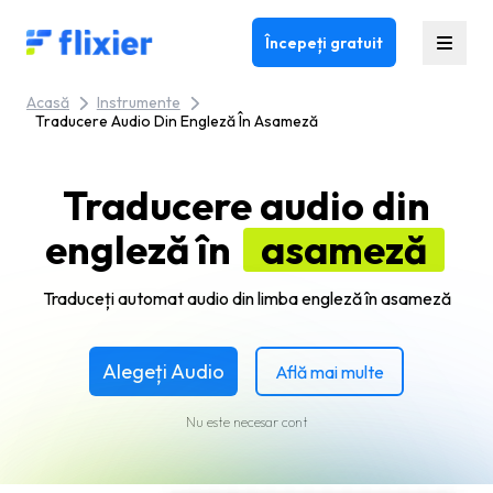
Flixier logo - Home
Începeți gratuit
Acasă
Instrumente
Traducere Audio Din Engleză În Asameză
Traducere audio din
engleză în
asameză
Traduceți automat audio din limba engleză în asameză
Alegeți Audio
Află mai multe
Nu este necesar cont