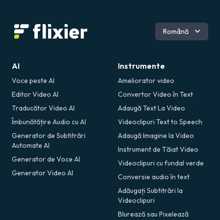
Engleză
Română
Spaniolă
AI
Instrumente
Voce peste AI
Ameliorator video
Editor Video AI
Convertor Video în Text
Traducător Video AI
Adaugă Text La Video
Îmbunătățire Audio cu AI
Videoclipuri Text to Speech
Generator de Subtitrări
Adaugă Imagine la Video
Automate AI
Instrument de Tăiat Video
Generator de Voce AI
Videoclipuri cu fundal verde
Generator Video AI
Conversie audio în text
Adăugați Subtitrări la
Videoclipuri
Blurează sau Pixelează