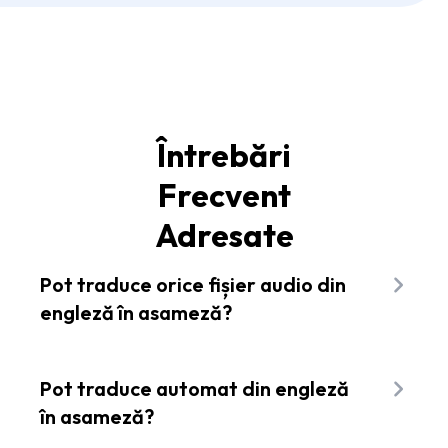
Întrebări
Frecvent
Adresate
Pot traduce orice fișier audio din
engleză în asameză?
Da! Flixier este compatibil cu toate formatele
audio populare, astfel încât puteți traduce
Pot traduce automat din engleză
aproape orice fișier audio din engleză în
în asameză?
asameză în câteva secunde, fără a părăsi