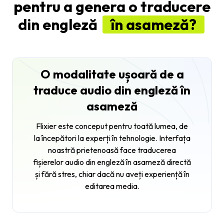
pentru a genera o traducere
din engleză
în asameză?
O modalitate ușoară de a
traduce audio din engleză în
asameză
Flixier este conceput pentru toată lumea, de
la începători la experți în tehnologie. Interfața
noastră prietenoasă face traducerea
fișierelor audio din engleză în asameză directă
și fără stres, chiar dacă nu aveți experiență în
editarea media.