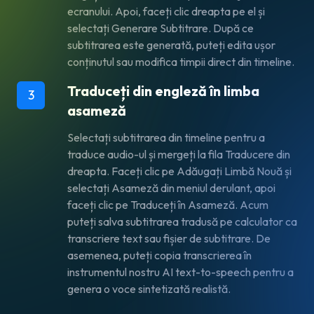
ecranului. Apoi, faceți clic dreapta pe el și
selectați Generare Subtitrare. După ce
subtitrarea este generată, puteți edita ușor
conținutul sau modifica timpii direct din timeline.
Traduceți din engleză în limba
3
asameză
Selectați subtitrarea din timeline pentru a
traduce audio-ul și mergeți la fila
Traducere
din
dreapta. Faceți clic pe
Adăugați Limbă Nouă
și
selectați
Asameză
din meniul derulant, apoi
faceți clic pe
Traduceți în Asameză
. Acum
puteți salva subtitrarea tradusă pe calculator ca
transcriere text sau fișier de subtitrare. De
asemenea, puteți copia transcrierea în
instrumentul nostru AI text-to-speech pentru a
genera o voce sintetizată realistă.