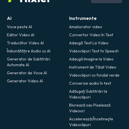
AI
Instrumente
Voce peste AI
Ameliorator video
Editor Video AI
Convertor Video în Text
Traducător Video AI
Adaugă Text La Video
Îmbunătățire Audio cu AI
Videoclipuri Text to Speech
Generator de Subtitrări
Adaugă Imagine la Video
Automate AI
Instrument de Tăiat Video
Generator de Voce AI
Videoclipuri cu fundal verde
Generator Video AI
Conversie audio în text
Adăugați Subtitrări la
Videoclipuri
Blurează sau Pixelează
Videouri
Accelerează/Încetinește
Videoclipuri