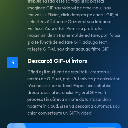
trebuie să faci este să tragi și să plasezi
imaginea GIF sau videoul pe timeline-ul sau
canvas-ul Flixier, click dreapta pe cadrul GIF, și
selectează Întoarce Orizontal sau Întoarce
Vertical. Asta e tot. Pentru a profita la
maximum de instrumentul de editare, poți folosi
și alte funcții de editare GIF: adaugă text,
rotește GIF-ul, sau chiar adaugă
filtre GIF!
Descarcă GIF-ul Întors
3
Când ești mulțumit de rezultatul creatorului
nostru de GIF-uri, poți să-l salvezi pe calculator
făcând click pe butonul Export din colțul din
dreapta sus al ecranului. Fișierul GIF va fi
procesat în câteva minute datorită randării
noastre în cloud, și se va descărca automat. sau
chiar
convertește un GIF în video
!