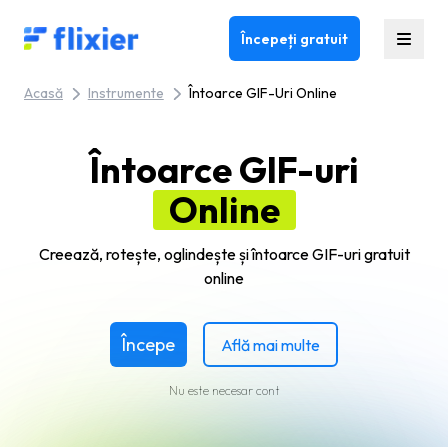
Flixier logo - Home
Începeți gratuit
Acasă
Instrumente
Întoarce GIF-Uri Online
Întoarce GIF-uri
Online
Creează, rotește, oglindește și întoarce GIF-uri gratuit
online
Începe
Află mai multe
Nu este necesar cont