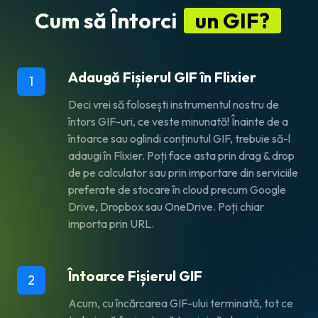
Cum să Întorci
un GIF?
Adaugă Fișierul GIF în Flixier
1
Deci vrei să folosești instrumentul nostru de
întors GIF-uri, ce veste minunată! Înainte de a
întoarce sau oglindi conținutul GIF, trebuie să-l
adaugi în Flixier. Poți face asta prin drag & drop
de pe calculator sau prin importare din serviciile
preferate de stocare în cloud precum Google
Drive, Dropbox sau OneDrive. Poți chiar
importa prin URL.
Întoarce Fișierul GIF
2
Acum, cu încărcarea GIF-ului terminată, tot ce