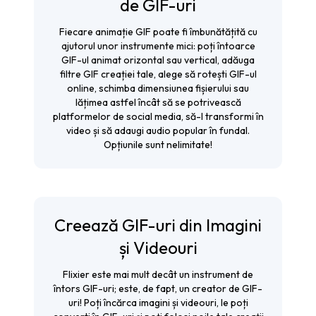
de GIF-uri
Fiecare animație GIF poate fi îmbunătățită cu
ajutorul unor instrumente mici: poți întoarce
GIF-ul animat orizontal sau vertical, adăuga
filtre GIF creației tale, alege să rotești GIF-ul
online, schimba dimensiunea fișierului sau
lățimea astfel încât să se potrivească
platformelor de social media, să-l transformi în
video și să adaugi audio popular în fundal.
Opțiunile sunt nelimitate!
Creează GIF-uri din Imagini
și Videouri
Flixier este mai mult decât un instrument de
întors GIF-uri; este, de fapt, un creator de GIF-
uri! Poți încărca imagini și videouri, le poți