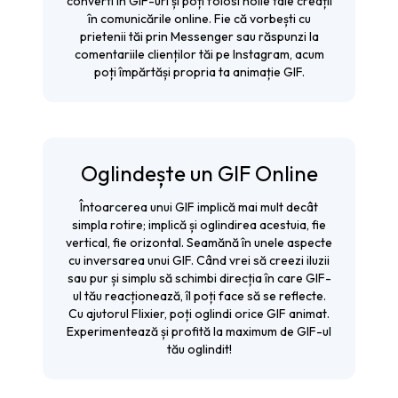
converti în GIF-uri și poți folosi noile tale creații
în comunicările online. Fie că vorbești cu
prietenii tăi prin Messenger sau răspunzi la
comentariile clienților tăi pe Instagram, acum
poți împărtăși propria ta animație GIF.
Oglindește un GIF Online
Întoarcerea unui GIF implică mai mult decât
simpla rotire; implică și oglindirea acestuia, fie
vertical, fie orizontal. Seamănă în unele aspecte
cu inversarea unui GIF. Când vrei să creezi iluzii
sau pur și simplu să schimbi direcția în care GIF-
ul tău reacționează, îl poți face să se reflecte.
Cu ajutorul Flixier, poți oglindi orice GIF animat.
Experimentează și profită la maximum de GIF-ul
tău oglindit!