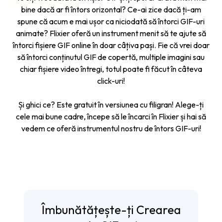
bine dacă ar fi întors orizontal
? Ce-ai zice dacă ți-am
spune că acum e mai ușor ca niciodată să întorci GIF-uri
animate? Flixier oferă un instrument menit să te ajute să
întorci fișiere GIF online în doar câțiva pași. Fie că vrei doar
să întorci conținutul GIF de copertă, multiple imagini sau
chiar fișiere video întregi, totul poate fi făcut în câteva
click-uri!
Și ghici ce? Este gratuit în versiunea cu filigran! Alege-ți
cele mai bune cadre, începe să le încarci în Flixier și hai să
vedem ce oferă instrumentul nostru de întors GIF-uri!
Îmbunătățește-ți Crearea