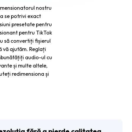
dimensionatorul nostru
a se potrivi exact
siuni presetate pentru
resionant pentru TikTok
să convertiți fișierul
ă vă ajutăm. Reglați
mbunătățiți audio-ul cu
ante și multe altele,
uteți redimensiona și
ezoluția fără a pierde calitatea