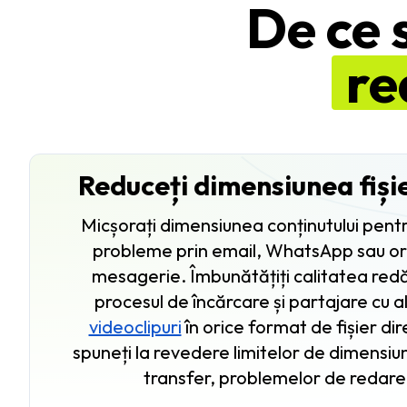
De ce s
re
Reduceți dimensiunea fișie
Micșorați dimensiunea conținutului pent
probleme prin email, WhatsApp sau ori
mesagerie. Îmbunătățiți calitatea redării
procesul de încărcare și partajare cu al
videoclipuri
în orice format de fișier dir
spuneți la revedere limitelor de dimensiun
transfer, problemelor de redare ș