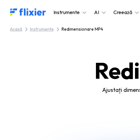
Flixier logo - Home
Instrumente
AI
Creează
Acasă
Instrumente
Redimensionare MP4
Red
Ajustați dimens