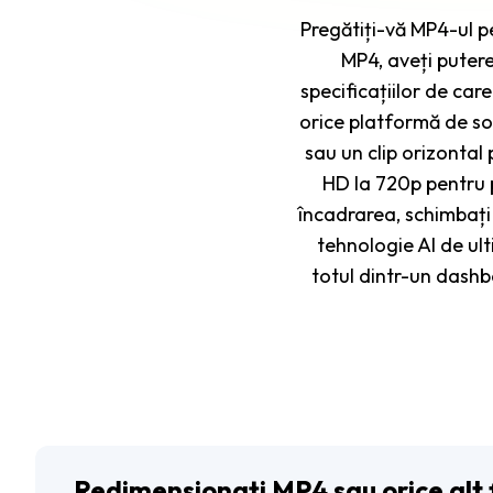
Pregătiți-vă MP4-ul p
MP4, aveți putere
specificațiilor de ca
orice platformă de soc
sau un clip orizontal
HD la 720p pentru p
încadrarea, schimbați 
tehnologie AI de ult
totul dintr-un dashb
Redimensionați MP4 sau orice alt 