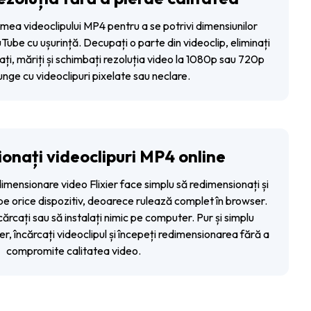
țimea videoclipului MP4 pentru a se potrivi dimensiunilor
ube cu ușurință. Decupați o parte din videoclip, eliminați
ați, măriți și schimbați rezoluția video la 1080p sau 720p
unge cu videoclipuri pixelate sau neclare.
onați videoclipuri MP4 online
imensionare video Flixier face simplu să redimensionați și
 pe orice dispozitiv, deoarece rulează complet în browser.
rcați sau să instalați nimic pe computer. Pur și simplu
er, încărcați videoclipul și începeți redimensionarea fără a
compromite calitatea video.