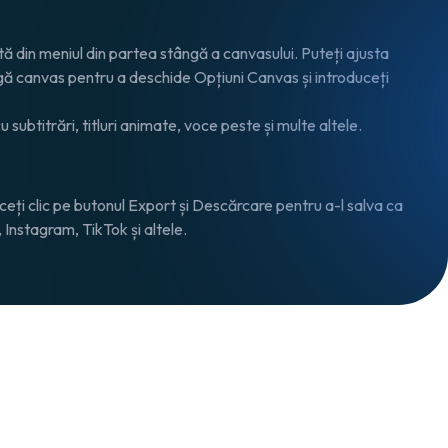
ată din meniul din partea stângă a canvasului. Puteți ajusta
ângă canvas pentru a deschide
Opțiuni Canvas
și introduceți
 subtitrări, titluri animate, voce peste și multe altele.
ceți clic pe butonul
Export și Descărcare
pentru a-l salva ca
 Instagram, TikTok și altele.