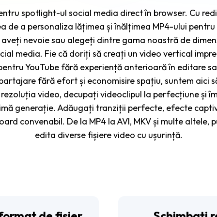
entru spotlight-ul social media direct în browser. Cu re
a de a personaliza lățimea și înălțimea MP4-ului pentru 
re aveți nevoie sau alegeți dintre gama noastră de dimen
ial media. Fie că doriți să creați un video vertical imp
 pentru YouTube fără experiență anterioară în editare sau 
artajare fără efort și economisire spațiu, suntem aici s
rezoluția video, decupați videoclipul la perfecțiune și î
imă generație. Adăugați tranziții perfecte, efecte captiv
oard convenabil. De la MP4 la AVI, MKV și multe altele, p
edita diverse fișiere video cu ușurință.
format de fișier
Schimbați r