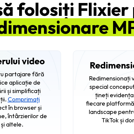
ă folosiți Flixie
dimensionare M
rului video
Redimensi
ru partajare fără
Redimensionați v
ce aplicație de
special conceput
 și simplificați
țineți evidenț
ții.
Comprimați
fiecare platformă. 
ect în browser și
landscape pentru
e, întârzierilor de
TikTok și do
i altele.