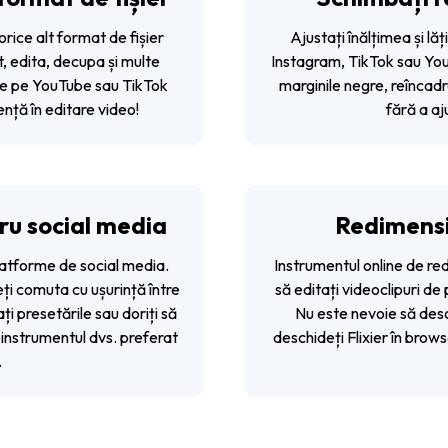
ice alt format de fișier
Ajustați înălțimea și lă
, edita, decupa și multe
Instagram, TikTok sau YouT
i de pe YouTube sau TikTok
marginile negre, reîncadr
ență în editare video!
fără a aj
ru social media
Redimensi
platforme de social media.
Instrumentul online de red
ți comuta cu ușurință între
să editați videoclipuri de
ți presetările sau doriți să
Nu este nevoie să descă
 instrumentul dvs. preferat
deschideți Flixier în brows
.