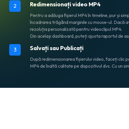
Redimensionați video MP4
2
Pentru a adăuga fișierul MP4 în timeline, pur și sim
încadrarea trăgând marginile cu mouse-ul. Dacă ave
rezoluția personalizată pentru videoclipul MP4.
Din același dashboard, puteți ajusta raportul de aspe
Salvați sau Publicați
3
După redimensionarea fișierului video, faceți clic 
MP4 de înaltă calitate pe dispozitivul dvs. Cu un si