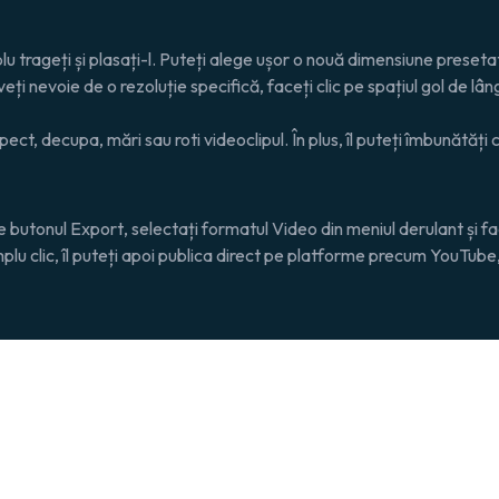
plu trageți și plasați-l. Puteți alege ușor o nouă dimensiune preset
ți nevoie de o rezoluție specifică, faceți clic pe spațiul gol de l
ct, decupa, mări sau roti videoclipul. În plus, îl puteți îmbunătăți cu
pe butonul
Export
, selectați formatul
Video
din meniul derulant și fa
mplu clic, îl puteți apoi publica direct pe platforme precum YouTube,