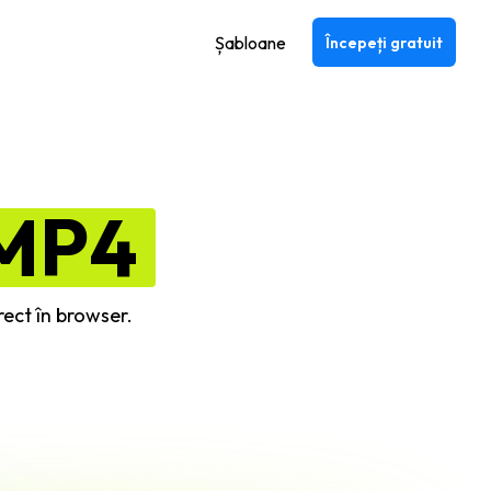
Șabloane
Începeți gratuit
MP4
rect în browser.