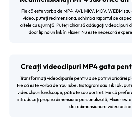
Fie că este vorba de MP4, AVI, MKV, MOV, WEBM sau or
video, puteți redimensiona, schimba raportul de aspect
altele cu ușurință. Puteți chiar să adăugați videoclipur
doar lipind un link în Flixier. Nu este necesară experi
Creați videoclipuri MP4 gata pent
Transformați videoclipurile pentru a se potrivi oricărei 
Fie că este vorba de YouTube, Instagram sau TikTok, pute
videoclipuri landscape, pătrate sau portret. Fie că prefera
introduceți propria dimensiune personalizată, Flixier este
de redimensionare video online