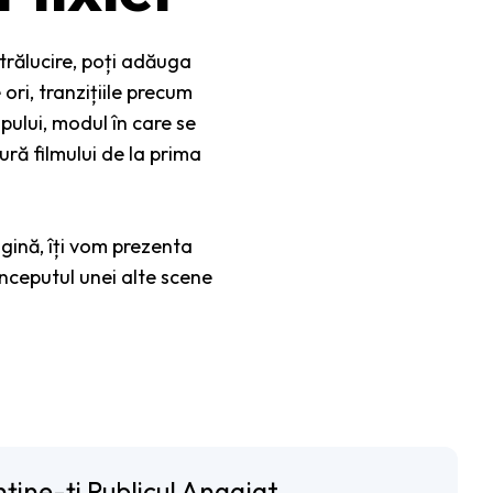
strălucire, poți adăuga
ori, tranzițiile precum
pului, modul în care se
ură filmului de la prima
pagină, îți vom prezenta
începutul unei alte scene
ține-ți Publicul Angajat