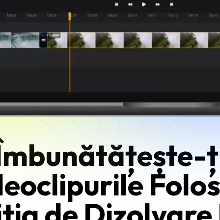
Îmbunătățește-ț
eoclipurile Folo
ția de Dizolvare 