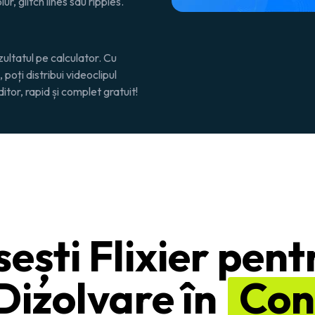
ur, glitch lines sau ripples.
zultatul pe calculator. Cu
poți distribui videoclipul
itor, rapid și complet gratuit!
sești Flixier pen
 Dizolvare în
Con