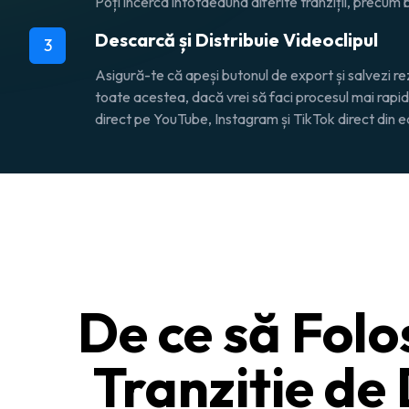
Poți încerca întotdeauna diferite tranziții, precum bl
Descarcă și Distribuie Videoclipul
3
Asigură-te că apeși butonul de export și salvezi re
toate acestea, dacă vrei să faci procesul mai rapid, 
direct pe YouTube, Instagram și TikTok direct din ed
De ce să Folo
Tranziție de