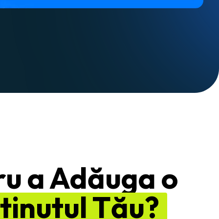
tru a Adăuga o
ținutul Tău?