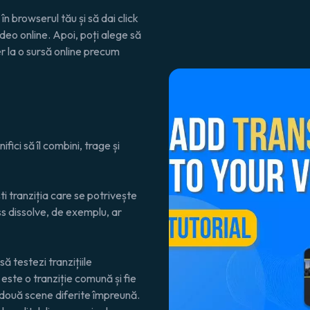
 în browserul tău și să dai click
deo online. Apoi, poți alege să
er la o sursă online precum
fici să îl combini, trage și
i tranziția care se potrivește
oss dissolve, de exemplu, ar
să testezi tranzițiile
 este o tranziție comună și fie
două scene diferite împreună.