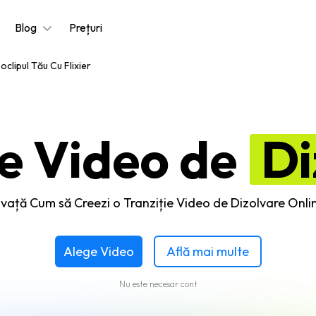
Blog
Prețuri
clipul Tău Cu Flixier
ie Video de
Di
nvață Cum să Creezi o Tranziție Video de Dizolvare Onli
Alege Video
Află mai multe
Nu este necesar cont