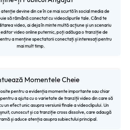
tenție devine din ce în ce mai scurtă în social media de
ebuie să rămână conectat cu videoclipurile tale. Când te
ditarea video, ai deja în minte multă acțiune și un scenariu
n
editor video online
puternic, poți adăuga o tranziție de
entru a menține spectatorii conectați și interesați pentru
mai mult timp.
ntuează Momentele Cheie
 folosite pentru a evidenția momente importante sau chiar
 pentru a ajuta cu o varietate de tranziții video din care să
cu un efect unic asupra versiunii finale a videoclipului. Un
nuit, cunoscut și ca tranziție cross dissolve, care adaugă
amă și aduce atenția asupra subiectului principal.