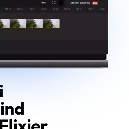
i
sind
Flixier