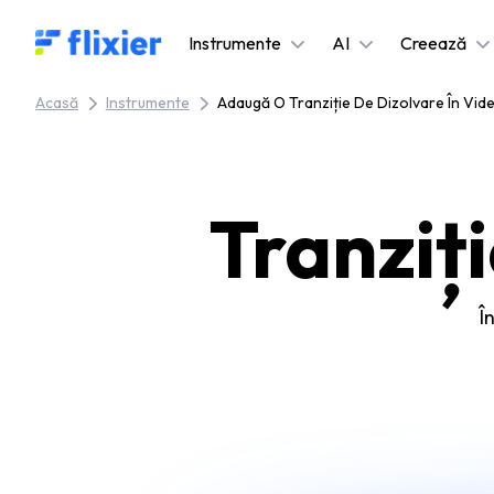
Flixier logo - Home
Instrumente
AI
Creează
Acasă
Instrumente
Adaugă O Tranziție De Dizolvare În Video
Tranziț
Î