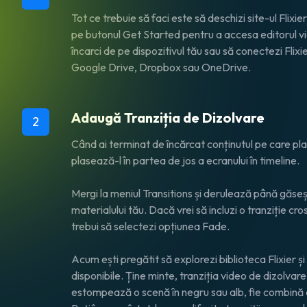
Tot ce trebuie să faci este să deschizi site-ul Flixier
pe butonul Get Started pentru a accesa editorul vi
încarci de pe dispozitivul tău sau să conectezi Flixi
Google Drive, Dropbox sau OneDrive.
Adaugă Tranziția de Dizolvare
2
Când ai terminat de încărcat conținutul pe care plani
plasează-l în partea de jos a ecranului în timeline.
Mergi la meniul Transitions și derulează până găseșt
materialului tău. Dacă vrei să incluzi o tranziție cr
trebui să selectezi opțiunea Fade.
Acum ești pregătit să explorezi biblioteca Flixier și 
disponibile. Ține minte, tranziția video de dizolvare
estompează o scenă în negru sau alb, fie combină 