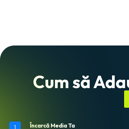
Cum să Adaug
Încarcă Media Ta
1