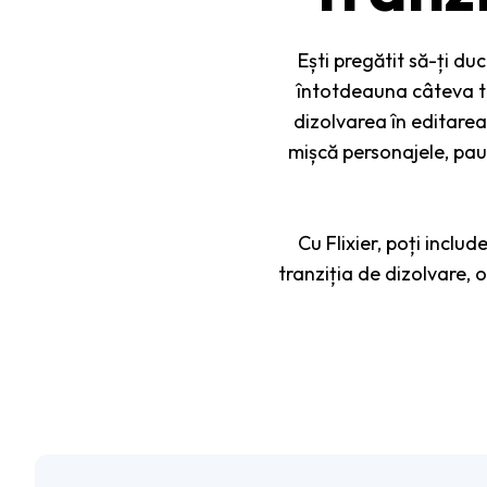
Ești pregătit să-ți du
întotdeauna câteva tra
dizolvarea în editarea
mișcă personajele, pauz
Cu Flixier, poți includ
tranziția de dizolvare, 