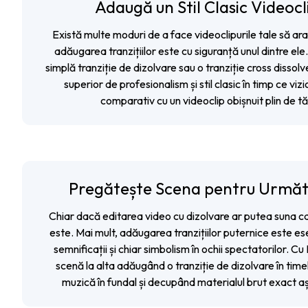
Adaugă un Stil Clasic Videocl
Există multe moduri de a face videoclipurile tale să ara
adăugarea tranzițiilor este cu siguranță unul dintre ele
simplă tranziție de dizolvare sau o tranziție cross dissolve
superior de profesionalism și stil clasic în timp ce vi
comparativ cu un videoclip obișnuit plin de tă
Pregătește Scena pentru Urmă
Chiar dacă editarea video cu dizolvare ar putea suna c
este. Mai mult, adăugarea tranzițiilor puternice este es
semnificații și chiar simbolism în ochii spectatorilor. Cu F
scenă la alta adăugând o tranziție de dizolvare în tim
muzică în fundal și decupând materialul brut exact aș