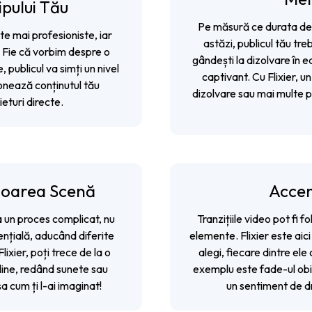
ipului Tău
Pe măsură ce durata de a
te mai profesioniste, iar
astăzi, publicul tău tr
. Fie că vorbim despre o
gândești la dizolvare în e
, publicul va simți un nivel
captivant. Cu Flixier, u
zionează conținutul tău
dizolvare sau mai multe p
ieturi directe.
toarea Scenă
Acce
a un proces complicat, nu
Tranzițiile video pot fi
ențială, aducând diferite
elemente. Flixier este aici
lixier, poți trece de la o
alegi, fiecare dintre ele 
eline, redând sunete sau
exemplu este fade-ul obiș
a cum ți l-ai imaginat!
un sentiment de dr