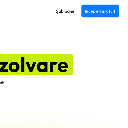
Șabloane
Începeți gratuit
zolvare
ne