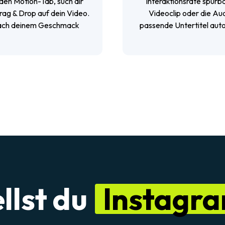
den Motion-Tab, such dir
Interaktionsrate spürba
Drag & Drop auf dein Video.
Videoclip oder die Audi
 nach deinem Geschmack
passende Untertitel aut
llst du
Instagra