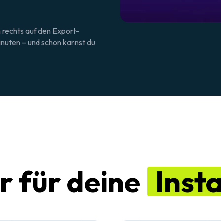
n rechts auf den
Export
-
Minuten – und schon kannst du
r für deine
Inst