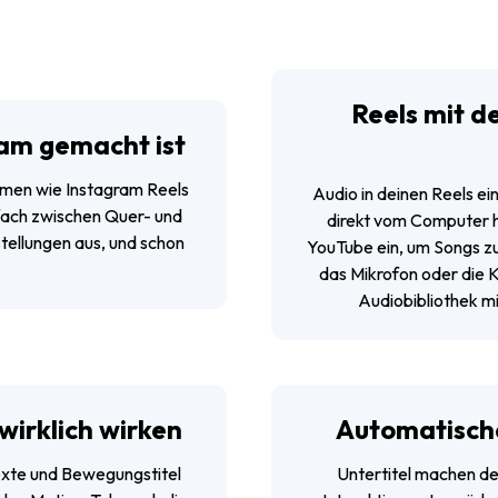
Reels mit d
ram gemacht ist
formen wie Instagram Reels
Audio in deinen Reels ei
nfach zwischen Quer- und
direkt vom Computer h
tellungen aus, und schon
YouTube ein, um Songs zu
das Mikrofon oder die K
Audiobibliothek m
wirklich wirken
Automatische
Texte und Bewegungstitel
Untertitel machen dei