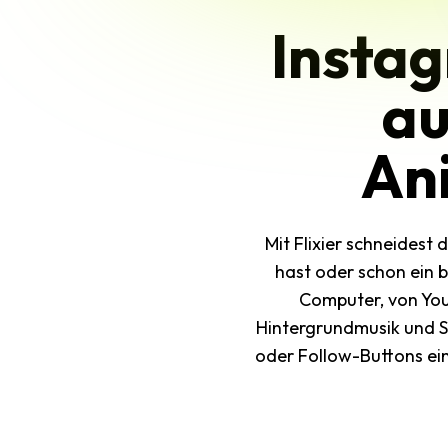
Instag
au
An
Mit Flixier schneidest
hast oder schon ein 
Computer, von You
Hintergrundmusik und S
oder Follow-Buttons ein