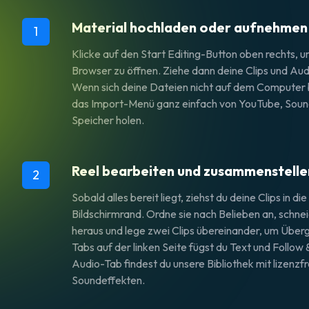
Material hochladen oder aufnehmen
1
Klicke auf den
Start Editing
-Button oben rechts, u
Browser zu öffnen. Ziehe dann deine Clips und Audi
Wenn sich deine Dateien nicht auf dem Computer b
das Import-Menü ganz einfach von YouTube, Soun
Speicher holen.
Reel bearbeiten und zusammenstelle
2
Sobald alles bereit liegt, ziehst du deine Clips in d
Bildschirmrand. Ordne sie nach Belieben an, schne
heraus und lege zwei Clips übereinander, um Über
Tabs auf der linken Seite fügst du Text und Follow 
Audio-Tab findest du unsere Bibliothek mit lizenzf
Soundeffekten.