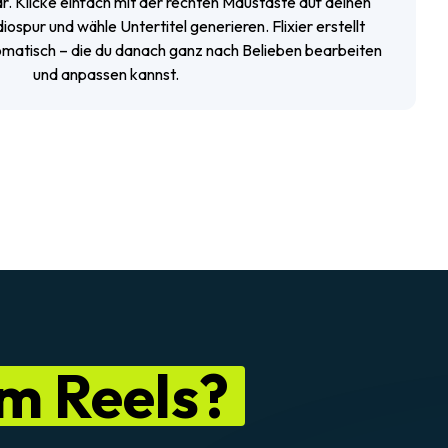
r. Klicke einfach mit der rechten Maustaste auf deinen
ospur und wähle Untertitel generieren. Flixier erstellt
omatisch – die du danach ganz nach Belieben bearbeiten
und anpassen kannst.
m Reels?