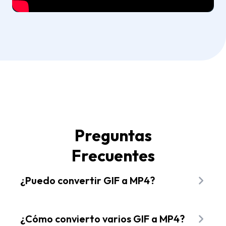
Preguntas
Frecuentes
¿Puedo convertir GIF a MP4?
¡Sí puedes! Convierte GIF a MP4 con Flixier
abriendo nuestro editor de video, importando o
¿Cómo convierto varios GIF a MP4?