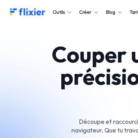
Flixier logo - Home
Outils
Créer
Blog
Tari
Couper u
précisi
Découpe et raccourci
navigateur. Que tu travai