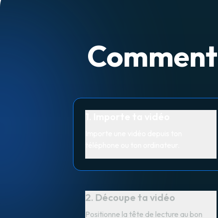
Comment c
1. Importe ta vidéo
Importe une vidéo depuis ton
téléphone ou ton ordinateur.
2. Découpe ta vidéo
Positionne la tête de lecture au bon