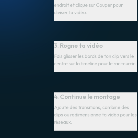
endroit et clique sur Couper pour
diviser ta vidéo.
3. Rogne ta vidéo
Fais glisser les bords de ton clip vers le
centre sur la timeline pour le raccourcir.
4. Continue le montage
Ajoute des transitions, combine des
clips ou redimensionne ta vidéo pour les
réseaux.