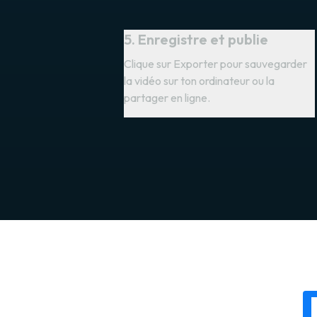
5. Enregistre et publie
Clique sur Exporter pour sauvegarder
la vidéo sur ton ordinateur ou la
partager en ligne.