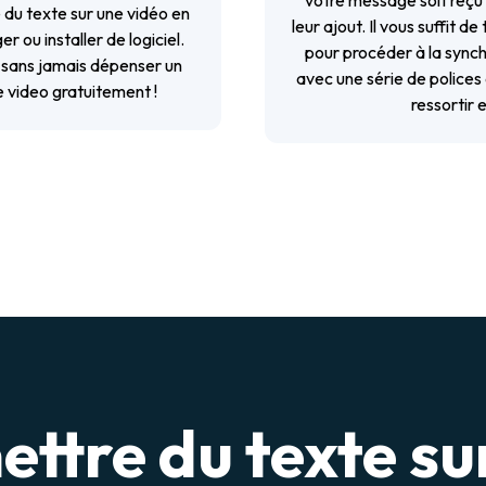
votre message soit reçu 5
 du texte sur une vidéo en
leur ajout. Il vous suffit d
 ou installer de logiciel.
pour procéder à la synch
, sans jamais dépenser un
avec une série de polices d
e video
gratuitement !
ressortir 
ttre du texte su