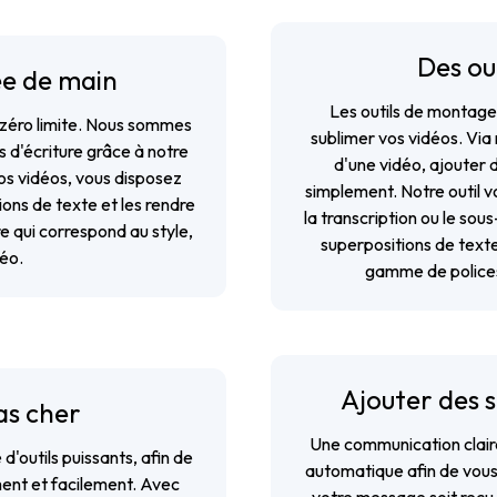
Des ou
ée de main
Les outils de montage 
r zéro limite. Nous sommes
sublimer vos vidéos. Via 
s d'écriture grâce à notre
d'une vidéo, ajouter d
vos vidéos, vous disposez
simplement. Notre outil v
ions de texte et les rendre
la transcription ou le so
re qui correspond au style,
superpositions de texte
éo.
gamme de polices,
Ajouter des s
as cher
Une communication claire
d'outils puissants, afin de
automatique afin de vous 
ent et facilement. Avec