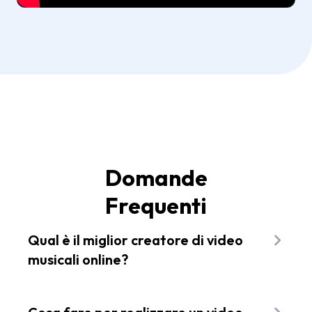
Domande
Frequenti
Qual è il miglior creatore di video
musicali online?
Esistono diversi strumenti per creare video con
musica, ma solo Flixier ti consente di farlo