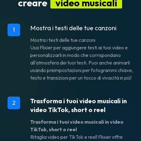
creare
video musicali
Mostra i testi delle tue canzoni
1
Mostra i testi delle tue canzoni
Usa Flixier per
aggiungere testi ai tuoi video
e
personalizzarli in modo che corrispondano
all'atmosfera dei tuoi testi. Puoi anche animarli
usando preimpostazioni per fotogrammi chiave,
testo e transizioni per un tocco di vivacità in più!
Trasforma i tuoi video musicali in
2
video TikTok, short o reel
Trasforma i tuoi video musicali in video
TikTok, short o reel
Ritaglia video
per TikTok e reel! Flixier offre