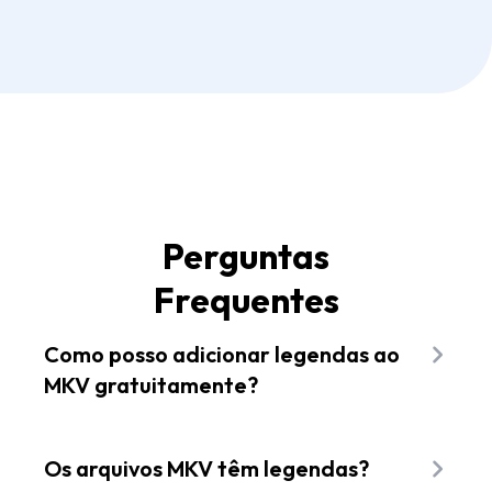
Perguntas
Frequentes
Como posso adicionar legendas ao
MKV gratuitamente?
Para adicionar legendas ao MKV gratuitamente
você pode usar o Flixier, na verdade você nem
Os arquivos MKV têm legendas?
precisa criar uma conta para usar nossa